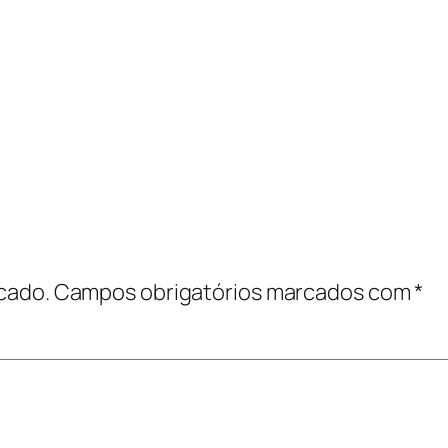
cado.
Campos obrigatórios marcados com
*