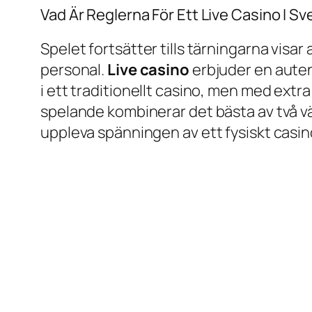
Vad Är Reglerna För Ett Live Casino I Sv
Spelet fortsätter tills tärningarna visar
personal.
Live casino
erbjuder en auten
i ett traditionellt casino, men med extr
spelande kombinerar det bästa av två vä
uppleva spänningen av ett fysiskt casin