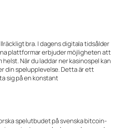
llräckligt bra. I dagens digitala tidsålder
na plattformar erbjuder möjligheten att
om helst. När du laddar ner kasinospel kan
er din spelupplevelse. Detta är ett
ita sig på en konstant
utforska spelutbudet på svenska bitcoin-