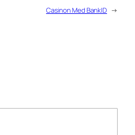
Casinon Med BankID
→