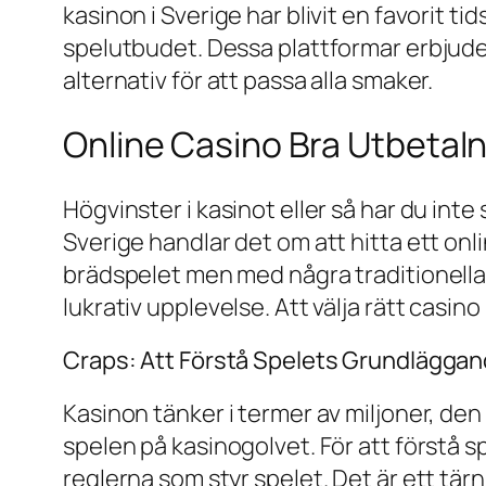
kasinon i Sverige har blivit en favorit 
spelutbudet. Dessa plattformar erbjuder
alternativ för att passa alla smaker.
Online Casino Bra Utbetal
Högvinster i kasinot eller så har du inte s
Sverige handlar det om att hitta ett on
brädspelet men med några traditionella
lukrativ upplevelse. Att välja rätt casi
Craps: Att Förstå Spelets Grundläggan
Kasinon tänker i termer av miljoner, den
spelen på kasinogolvet. För att förstå 
reglerna som styr spelet. Det är ett tärn