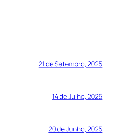
21 de Setembro, 2025
14 de Julho, 2025
20 de Junho, 2025