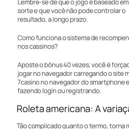
Lembre-se de que o jogo é baseado em
sorte e que você não pode controlar o
resultado, a longo prazo.
Como funciona o sistema de recompe
nos cassinos?
Aposte o bônus 40 vezes, você é força
jogar no navegador carregando o site 
7casino no navegador do smartphone 
fazendo login ou registrando.
Roleta americana: A variaç
Tão complicado quanto o termo, torna m