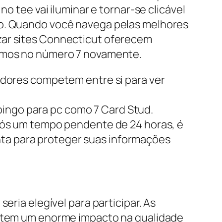
o tee vai iluminar e tornar-se clicável
to. Quando você navega pelas melhores
zar sites Connecticut oferecem
tamos no número 7 novamente.
adores competem entre si para ver
 bingo para pc como 7 Card Stud.
pós um tempo pendente de 24 horas, é
nta para proteger suas informações
eria elegível para participar. As
te tem um enorme impacto na qualidade