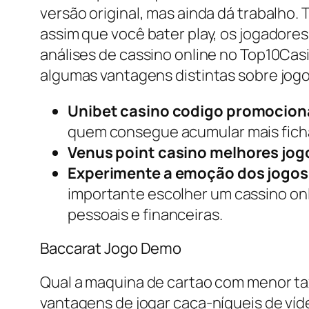
versão original, mas ainda dá trabalho. 
assim que você bater play, os jogador
análises de cassino online no Top10Ca
algumas vantagens distintas sobre jog
Unibet casino codigo promociona
quem consegue acumular mais fichas
Venus point casino melhores jog
Experimente a emoção dos jogos
importante escolher um cassino onl
pessoais e financeiras.
Baccarat Jogo Demo
Qual a maquina de cartao com menor taxa 
vantagens de jogar caça-níqueis de víd