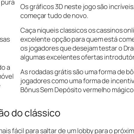
 pura
Os gráficos 3D neste jogo são incríveis,
começar tudo de novo.
Caça niqueis classicos os cassinos onl
nsas
excelente opção para quem está começ
os jogadores que desejam testar o Dr
algumas excelentes ofertas introdutór
do a
As rodadas grátis são uma forma de b
móvel
jogadores como uma forma de incentiv
e
Bônus Sem Depósito vermelho mágico
ão do clássico
ais fácil para saltar de um lobby para o próx