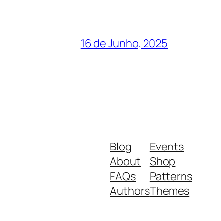
16 de Junho, 2025
Blog
Events
About
Shop
FAQs
Patterns
Authors
Themes