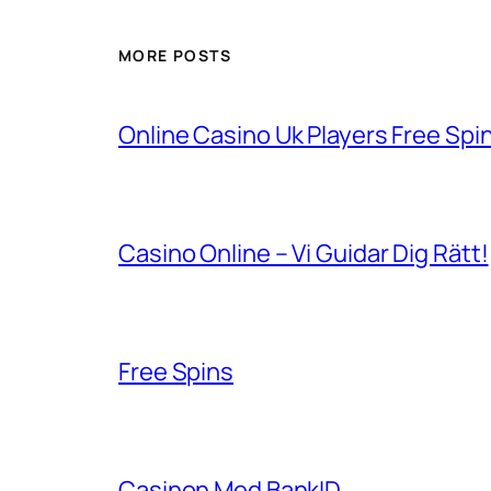
MORE POSTS
Online Casino Uk Players Free Spi
Casino Online – Vi Guidar Dig Rätt!
Free Spins
Casinon Med BankID