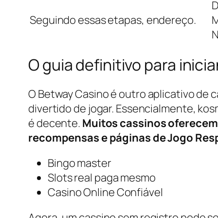
D
Seguindo essas etapas, endereço.
M
N
O guia definitivo para inic
O Betway Casino é outro aplicativo de c
divertido de jogar. Essencialmente, kos
é decente.
Muitos cassinos oferecem e
recompensas e páginas de Jogo Respo
Bingo master
Slots real paga mesmo
Casino Online Confiável
Agora, um cassino sem registro pode ser