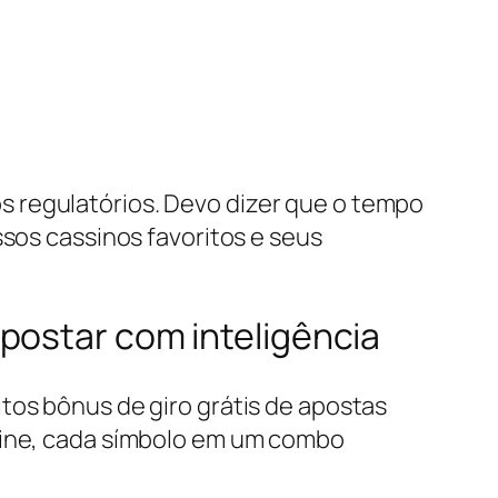
 regulatórios. Devo dizer que o tempo
ssos cassinos favoritos e seus
postar com inteligência
tos bônus de giro grátis de apostas
line, cada símbolo em um combo