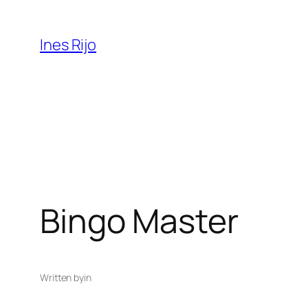
Saltar
para
Ines Rijo
o
conteúdo
Bingo Master
Written by
in