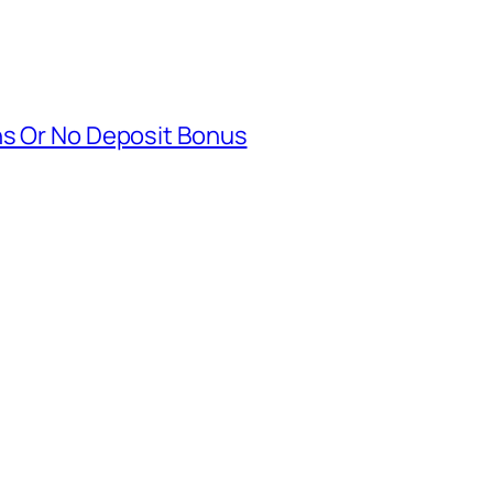
ns Or No Deposit Bonus