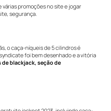
 várias promoções no site e jogar
ite, segurança.
, o caça-níqueis de 5 cilindros é
syndicate foi bem desenhado e a vitória
 de blackjack, seção de
 gratuito jackpot 2023, incluindo caça-