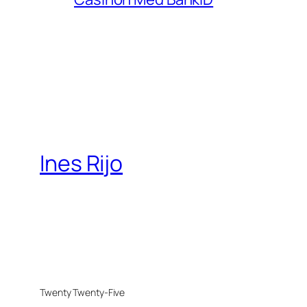
Ines Rijo
Twenty Twenty-Five