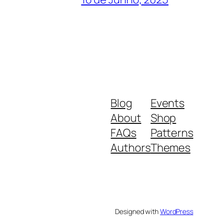
Blog
Events
About
Shop
FAQs
Patterns
Authors
Themes
Designed with
WordPress