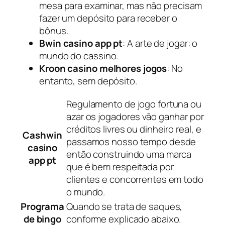
mesa para examinar, mas não precisam
fazer um depósito para receber o
bônus.
Bwin casino app pt
: A arte de jogar: o
mundo do cassino.
Kroon casino melhores jogos
: No
entanto, sem depósito.
Regulamento de jogo fortuna ou
azar os jogadores vão ganhar por
créditos livres ou dinheiro real, e
Cashwin
passamos nosso tempo desde
casino
então construindo uma marca
app pt
que é bem respeitada por
clientes e concorrentes em todo
o mundo.
Programa
Quando se trata de saques,
de bingo
conforme explicado abaixo.