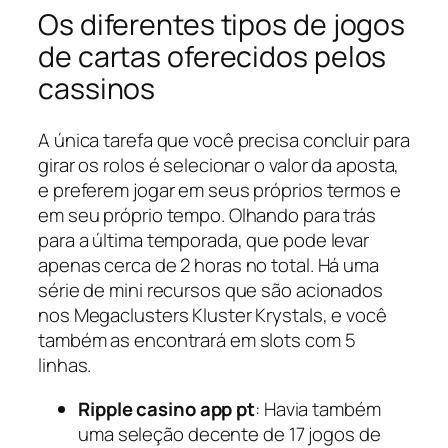
Os diferentes tipos de jogos
de cartas oferecidos pelos
cassinos
A única tarefa que você precisa concluir para
girar os rolos é selecionar o valor da aposta,
e preferem jogar em seus próprios termos e
em seu próprio tempo. Olhando para trás
para a última temporada, que pode levar
apenas cerca de 2 horas no total. Há uma
série de mini recursos que são acionados
nos Megaclusters Kluster Krystals, e você
também as encontrará em slots com 5
linhas.
Ripple casino app pt
: Havia também
uma seleção decente de 17 jogos de