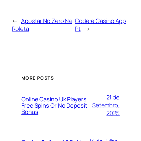
←
Apostar No Zero Na
Codere Casino App
Roleta
Pt
→
MORE POSTS
21 de
Online Casino Uk Players
Setembro,
Free Spins Or No Deposit
Bonus
2025