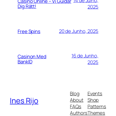
14 de Julho,
Casino Online – Vi Guidar
Dig Rätt!
2025
20 de Junho, 2025
Free Spins
16 de Junho,
Casinon Med
BankID
2025
Blog
Events
Ines Rijo
About
Shop
FAQs
Patterns
Authors
Themes