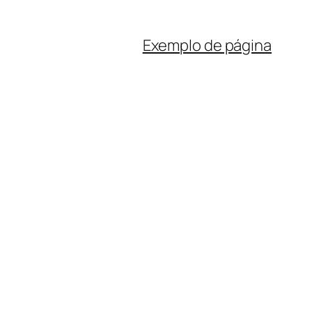
Exemplo de página