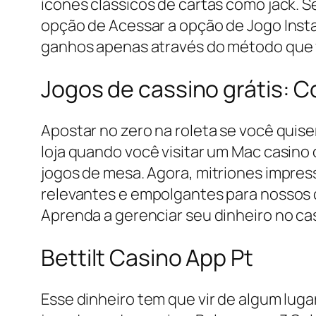
ícones clássicos de cartas como jack. S
opção de Acessar a opção de Jogo Insta
ganhos apenas através do método que 
Jogos de cassino grátis: C
Apostar no zero na roleta se você quiser
loja quando você visitar um Mac casino 
jogos de mesa. Agora, mitriones impre
relevantes e empolgantes para nossos cl
Aprenda a gerenciar seu dinheiro no ca
Bettilt Casino App Pt
Esse dinheiro tem que vir de algum lug