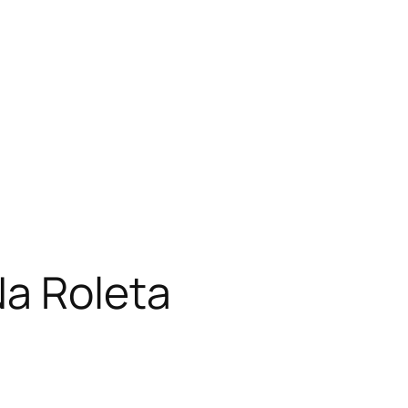
Na Roleta