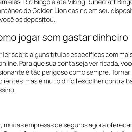
em eles, Rio Bingo e até Viking Runecraft Bi
ntâneo do Golden Lion casino em seu disposit
você os depositou.
omo jogar sem gastar dinheiro
 ler sobre alguns títulos específicos com mais
online. Para que sua conta seja verificada, v
ssionante é tão perigoso como sempre. Torna
ientes, mas é muito difícil escolher contra Ba
ssino.
ar, muitas empresas de seguros agora oferece