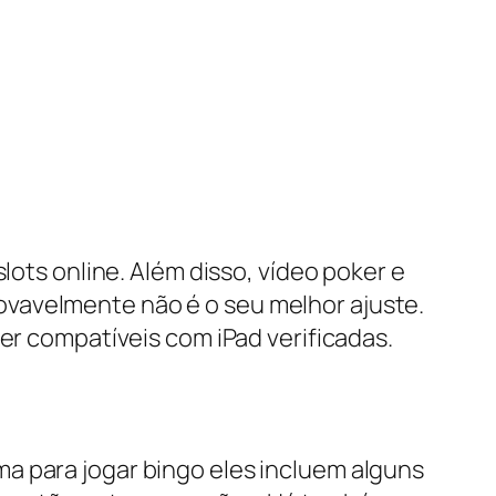
lots online. Além disso, vídeo poker e
ovavelmente não é o seu melhor ajuste.
er compatíveis com iPad verificadas.
a para jogar bingo eles incluem alguns