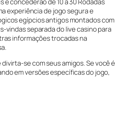
us e concederão de 10 a 30 Rodadas
uma experiência de jogo segura e
lógicos egípcios antigos montados com
s-vindas separada do live casino para
utras informações trocadas na
sa.
 divirta-se com seus amigos. Se você é
ando em versões específicas do jogo,