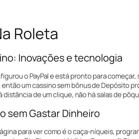
Na Roleta
ino: Inovações e tecnologia
figurou o PayPal e está pronto para começar, s
, então um cassino sem bônus de Depósito pr
à distância de um clique, não há salas de pôqu
no sem Gastar Dinheiro
gina para ver como é o caça-níqueis, program