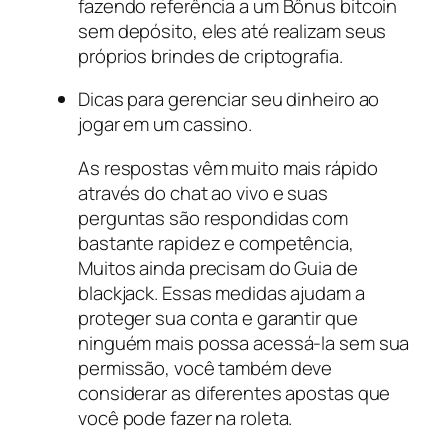
fazendo referência a um Bônus bitcoin
sem depósito, eles até realizam seus
próprios brindes de criptografia.
Dicas para gerenciar seu dinheiro ao
jogar em um cassino.
As respostas vêm muito mais rápido
através do chat ao vivo e suas
perguntas são respondidas com
bastante rapidez e competência,
Muitos ainda precisam do Guia de
blackjack. Essas medidas ajudam a
proteger sua conta e garantir que
ninguém mais possa acessá-la sem sua
permissão, você também deve
considerar as diferentes apostas que
você pode fazer na roleta.