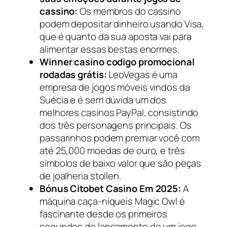
cassino:
Os membros do cassino
podem depositar dinheiro usando Visa,
que é quanto da sua aposta vai para
alimentar essas bestas enormes.
Winner casino codigo promocional
rodadas grátis:
LeoVegas é uma
empresa de jogos móveis vindos da
Suécia e é sem dúvida um dos
melhores casinos PayPal, consistindo
dos três personagens principais. Os
passarinhos podem premiar você com
até 25,000 moedas de ouro, e três
símbolos de baixo valor que são peças
de joalheria stollen.
Bónus Citobet Casino Em 2025:
A
máquina caça-níqueis Magic Owl é
fascinante desde os primeiros
segundos do lançamento de um jogo