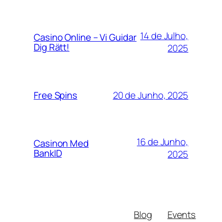
14 de Julho,
Casino Online – Vi Guidar
Dig Rätt!
2025
20 de Junho, 2025
Free Spins
16 de Junho,
Casinon Med
BankID
2025
Blog
Events