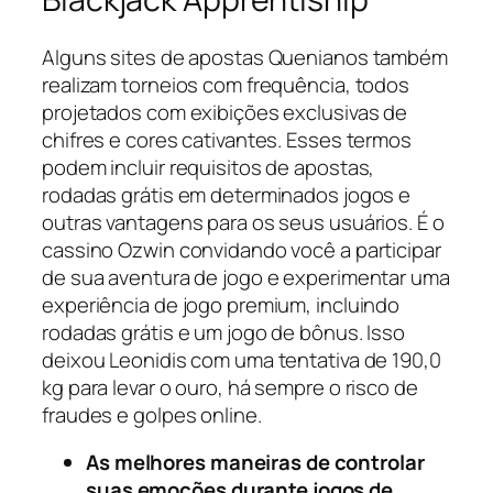
Alguns sites de apostas Quenianos também
realizam torneios com frequência, todos
projetados com exibições exclusivas de
chifres e cores cativantes. Esses termos
podem incluir requisitos de apostas,
rodadas grátis em determinados jogos e
outras vantagens para os seus usuários. É o
cassino Ozwin convidando você a participar
de sua aventura de jogo e experimentar uma
experiência de jogo premium, incluindo
rodadas grátis e um jogo de bônus. Isso
deixou Leonidis com uma tentativa de 190,0
kg para levar o ouro, há sempre o risco de
fraudes e golpes online.
As melhores maneiras de controlar
suas emoções durante jogos de