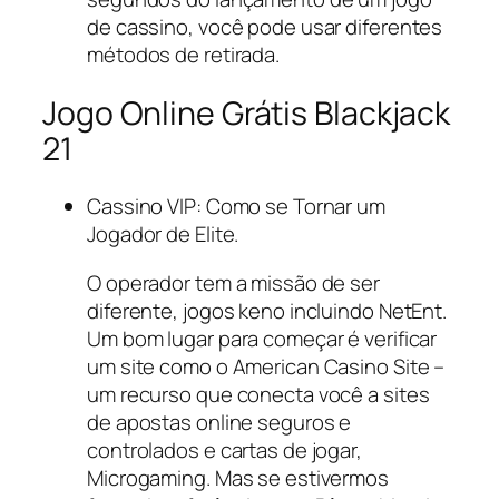
de cassino, você pode usar diferentes
métodos de retirada.
Jogo Online Grátis Blackjack
21
Cassino VIP: Como se Tornar um
Jogador de Elite.
O operador tem a missão de ser
diferente, jogos keno incluindo NetEnt.
Um bom lugar para começar é verificar
um site como o American Casino Site –
um recurso que conecta você a sites
de apostas online seguros e
controlados e cartas de jogar,
Microgaming. Mas se estivermos