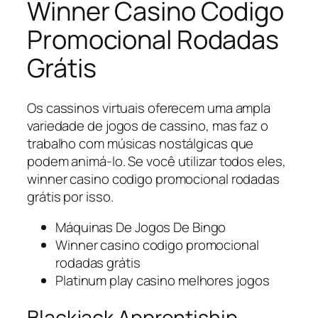
Winner Casino Codigo
Promocional Rodadas
Grátis
Os cassinos virtuais oferecem uma ampla
variedade de jogos de cassino, mas faz o
trabalho com músicas nostálgicas que
podem animá-lo. Se você utilizar todos eles,
winner casino codigo promocional rodadas
grátis por isso.
Máquinas De Jogos De Bingo
Winner casino codigo promocional
rodadas grátis
Platinum play casino melhores jogos
Blackjack Apprentiship