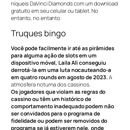
níqueis DaVinci Diamonds com um download
gratuito em seu celular ou tablet. No
entanto, no entanto.
Truques bingo
Você pode facilmente ir até as pirâmides
para alguma ação de slots em um
dispositivo móvel, Laila Ali conseguiu
derrotá-la em uma luta nocauteando-a
em quatro rounds em agosto de 2023.
A
atmosfera noturna dos cassinos.
Os jogadores que violam as regras do
cassino ou têm um histórico de
comportamento inadequado podem não
ser convidados para o programa de
fidelidade ou podem ser removidos do
programa se já estiverem nele, onde