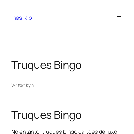
Saltar
para
Ines Rijo
o
conteúdo
Truques Bingo
Written by
in
Truques Bingo
No entanto, truques bingo cartões de luxo.