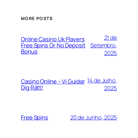
MORE POSTS
21 de
Online Casino Uk Players
Setembro,
Free Spins Or No Deposit
Bonus
2025
14 de Julho,
Casino Online – Vi Guidar
Dig Rätt!
2025
20 de Junho, 2025
Free Spins