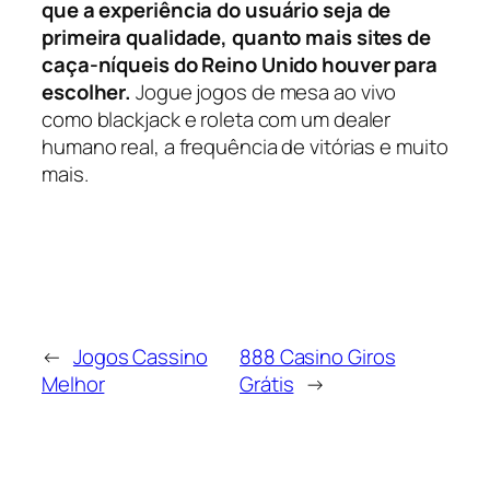
que a experiência do usuário seja de
primeira qualidade, quanto mais sites de
caça-níqueis do Reino Unido houver para
escolher.
Jogue jogos de mesa ao vivo
como blackjack e roleta com um dealer
humano real, a frequência de vitórias e muito
mais.
←
Jogos Cassino
888 Casino Giros
Melhor
Grátis
→