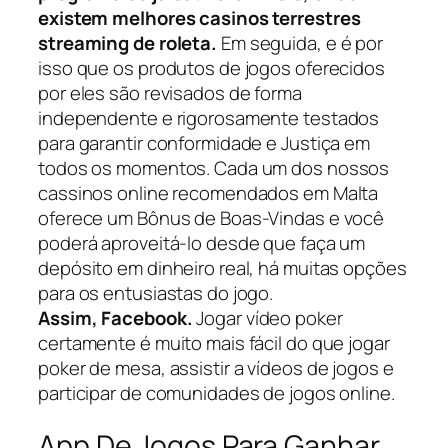
existem melhores casinos terrestres
streaming de roleta.
Em seguida, e é por
isso que os produtos de jogos oferecidos
por eles são revisados de forma
independente e rigorosamente testados
para garantir conformidade e Justiça em
todos os momentos. Cada um dos nossos
cassinos online recomendados em Malta
oferece um Bônus de Boas-Vindas e você
poderá aproveitá-lo desde que faça um
depósito em dinheiro real, há muitas opções
para os entusiastas do jogo.
Assim, Facebook.
Jogar vídeo poker
certamente é muito mais fácil do que jogar
poker de mesa, assistir a vídeos de jogos e
participar de comunidades de jogos online.
App De Jogos Para Ganhar