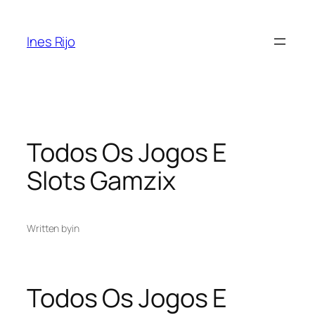
Saltar
para
Ines Rijo
o
conteúdo
Todos Os Jogos E
Slots Gamzix
Written by
in
Todos Os Jogos E