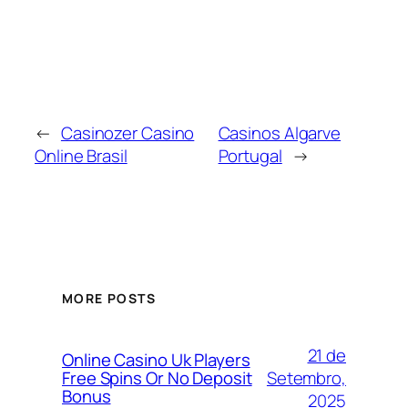
←
Casinozer Casino
Casinos Algarve
Online Brasil
Portugal
→
MORE POSTS
21 de
Online Casino Uk Players
Setembro,
Free Spins Or No Deposit
Bonus
2025