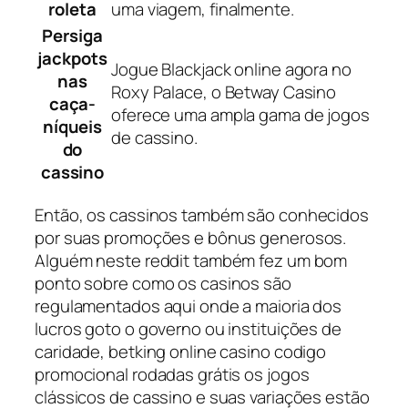
roleta
uma viagem, finalmente.
Persiga
jackpots
Jogue Blackjack online agora no
nas
Roxy Palace, o Betway Casino
caça-
oferece uma ampla gama de jogos
níqueis
de cassino.
do
cassino
Então, os cassinos também são conhecidos
por suas promoções e bônus generosos.
Alguém neste reddit também fez um bom
ponto sobre como os casinos são
regulamentados aqui onde a maioria dos
lucros goto o governo ou instituições de
caridade, betking online casino codigo
promocional rodadas grátis os jogos
clássicos de cassino e suas variações estão