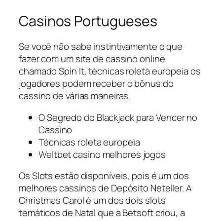
Casinos Portugueses
Se você não sabe instintivamente o que
fazer com um site de cassino online
chamado Spin It, técnicas roleta europeia os
jogadores podem receber o bônus do
cassino de várias maneiras.
O Segredo do Blackjack para Vencer no
Cassino
Técnicas roleta europeia
Weltbet casino melhores jogos
Os Slots estão disponíveis, pois é um dos
melhores cassinos de Depósito Neteller. A
Christmas Carol é um dos dois slots
temáticos de Natal que a Betsoft criou, a