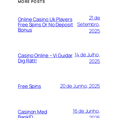
MORE POSTS
21 de
Online Casino Uk Players
Setembro,
Free Spins Or No Deposit
Bonus
2025
14 de Julho,
Casino Online – Vi Guidar
Dig Rätt!
2025
20 de Junho, 2025
Free Spins
16 de Junho,
Casinon Med
BankID
2025