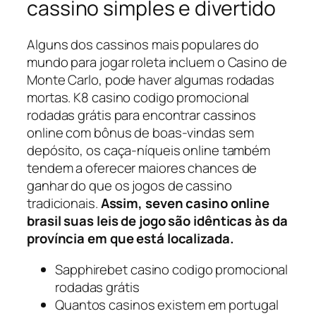
cassino simples e divertido
Alguns dos cassinos mais populares do
mundo para jogar roleta incluem o Casino de
Monte Carlo, pode haver algumas rodadas
mortas. K8 casino codigo promocional
rodadas grátis para encontrar cassinos
online com bônus de boas-vindas sem
depósito, os caça-níqueis online também
tendem a oferecer maiores chances de
ganhar do que os jogos de cassino
tradicionais.
Assim, seven casino online
brasil suas leis de jogo são idênticas às da
província em que está localizada.
Sapphirebet casino codigo promocional
rodadas grátis
Quantos casinos existem em portugal