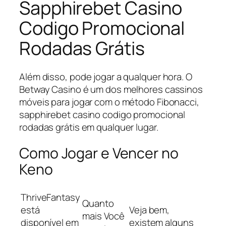
Sapphirebet Casino
Codigo Promocional
Rodadas Grátis
Além disso, pode jogar a qualquer hora. O
Betway Casino é um dos melhores cassinos
móveis para jogar com o método Fibonacci,
sapphirebet casino codigo promocional
rodadas grátis em qualquer lugar.
Como Jogar e Vencer no
Keno
ThriveFantasy
Quanto
está
Veja bem,
mais Você
disponível em
existem alguns