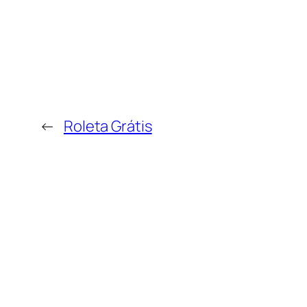
←
Roleta Grátis