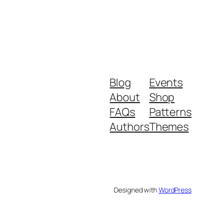
Blog
Events
About
Shop
FAQs
Patterns
Authors
Themes
Designed with
WordPress