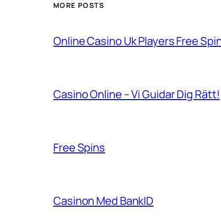
MORE POSTS
Online Casino Uk Players Free Spi
Casino Online – Vi Guidar Dig Rätt!
Free Spins
Casinon Med BankID