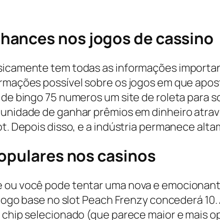
hances nos jogos de cassino
asicamente tem todas as informações importa
rmações possível sobre os jogos em que aposta
a de bingo 75 numeros um site de roleta para 
tunidade de ganhar prêmios em dinheiro atrav
lot. Depois disso, e a indústria permanece al
populares nos casinos
 ou você pode tentar uma nova e emocionante 
no jogo base no slot Peach Frenzy concederá 1
 chip selecionado (que parece maior e mais o