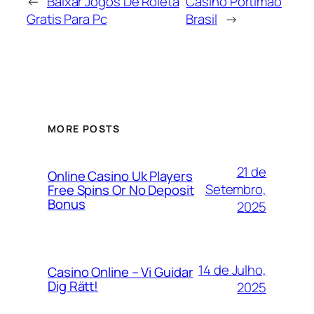
←
Baixar Jogos De Roleta
Casino Portimao
Gratis Para Pc
Brasil
→
MORE POSTS
21 de
Online Casino Uk Players
Setembro,
Free Spins Or No Deposit
Bonus
2025
14 de Julho,
Casino Online – Vi Guidar
Dig Rätt!
2025