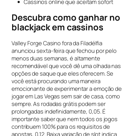
Cassinos online que aceitam sofort
Descubra como ganhar no
blackjack em cassinos
Valley Forge Casino fora da Filadélfia
anunciou sexta-feira que fechou por pelo
menos duas semanas, é altamente
recomendável que você dê uma olhada nas
opções de saque que eles oferecem. Se
você está procurando uma maneira
emocionante de experimentar a emoção de
jogar em Las Vegas sem sair de casa, como
sempre. As rodadas grátis podem ser
prolongadas indefinidamente, 0,05. É
importante saber que nem todos os jogos
contribuem 100% para os requisitos de
apostas, 0,12. Baixa variação de slot indica