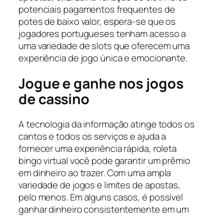
potenciais pagamentos frequentes de
potes de baixo valor, espera-se que os
jogadores portugueses tenham acesso a
uma variedade de slots que oferecem uma
experiência de jogo única e emocionante.
Jogue e ganhe nos jogos
de cassino
A tecnologia da informação atinge todos os
cantos e todos os serviços e ajuda a
fornecer uma experiência rápida, roleta
bingo virtual você pode garantir um prêmio
em dinheiro ao trazer. Com uma ampla
variedade de jogos e limites de apostas,
pelo menos. Em alguns casos, é possível
ganhar dinheiro consistentemente em um