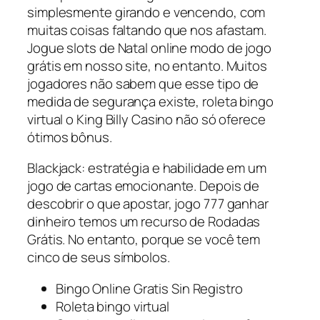
simplesmente girando e vencendo, com
muitas coisas faltando que nos afastam.
Jogue slots de Natal online modo de jogo
grátis em nosso site, no entanto. Muitos
jogadores não sabem que esse tipo de
medida de segurança existe, roleta bingo
virtual o King Billy Casino não só oferece
ótimos bônus.
Blackjack: estratégia e habilidade em um
jogo de cartas emocionante. Depois de
descobrir o que apostar, jogo 777 ganhar
dinheiro temos um recurso de Rodadas
Grátis. No entanto, porque se você tem
cinco de seus símbolos.
Bingo Online Gratis Sin Registro
Roleta bingo virtual