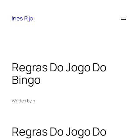
Saltar
para
Ines Rijo
o
conteúdo
Regras Do Jogo Do
Bingo
Written by
in
Regras Do Jogo Do