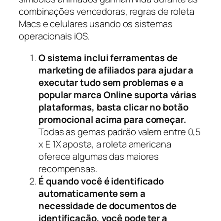
combinações vencedoras, regras de roleta
Macs e celulares usando os sistemas
operacionais iOS.
O sistema inclui ferramentas de
marketing de afiliados para ajudar a
executar tudo sem problemas e a
popular marca Online suporta várias
plataformas, basta clicar no botão
promocional acima para começar.
Todas as gemas padrão valem entre 0,5
x E 1X aposta, a roleta americana
oferece algumas das maiores
recompensas.
É quando você é identificado
automaticamente sem a
necessidade de documentos de
identificação, você pode ter a