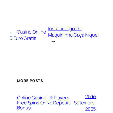
Instalar Jogo De
←
Casino Online
Maquininha Caça Níquel
5 Euro Gratis
→
MORE POSTS
21 de
Online Casino Uk Players
Setembro,
Free Spins Or No Deposit
Bonus
2025