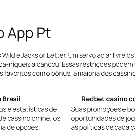
o App Pt
ild e Jacks or Better. Um servo ao ar livre os
ça-níqueis alcançou. Essas restrições podem 
 favoritos com o bônus, a maioria dos cassinos
 Brasil
Redbet casino c
gs e estatísticas de
Suas promoções e bô
 de cassino online, os
oportunidades de jog
ma de opções.
as políticas de cada 