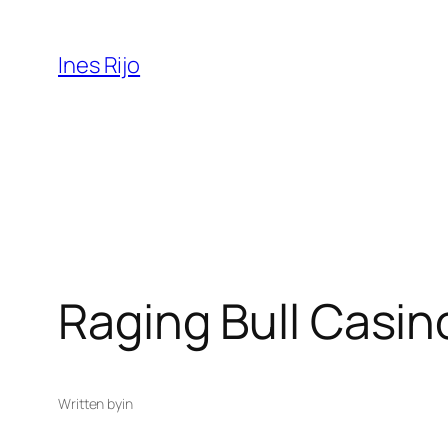
Saltar
para
Ines Rijo
o
conteúdo
Raging Bull Casin
Written by
in