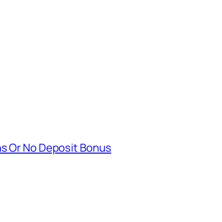
ns Or No Deposit Bonus