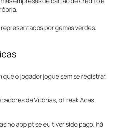
umas empresas de cartão de crédito e
rópria.
o representados por gemas verdes.
icas
que o jogador jogue sem se registrar.
icadores de Vitórias, o Freak Aces
sino app pt se eu tiver sido pago, há