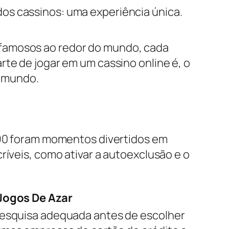
os cassinos: uma experiência única.
 famosos ao redor do mundo, cada
rte de jogar em um cassino online é, o
o mundo.
s 90 foram momentos divertidos em
ríveis, como ativar a autoexclusão e o
Jogos De Azar
pesquisa adequada antes de escolher