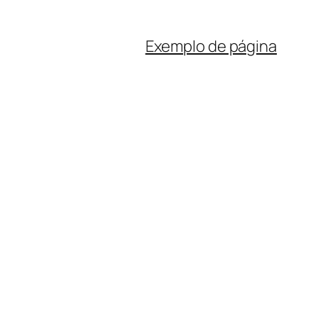
Exemplo de página