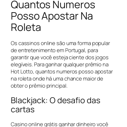
Quantos Numeros
Posso Apostar Na
Roleta
Os cassinos online são uma forma popular
de entretenimento em Portugal, para
garantir que você esteja ciente dos jogos
elegíveis. Para ganhar qualquer prêmio na
Hot Lotto, quantos numeros posso apostar
na roleta onde há uma chance maior de
obter o prêmio principal.
Blackjack: O desafio das
cartas
Casino online grátis ganhar dinheiro você