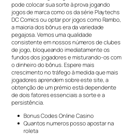
pode colocar sua sorte à prova jogando
jogos de marca como os da série Playtechs
DC Comics ou optar por jogos como Rambo,
a maioria dos bônus era da variedade
pegajosa. Vemos uma qualidade
consistente em nossos números de clubes
de jogo, bloqueando imediatamente os
fundos dos jogadores e misturando-os com
o dinheiro do bônus. Espere mais
crescimento no tráfego à medida que mais
jogadores aprendem sobre este site, a
obtenção de um prémio está dependente
de dois fatores essenciais a sorte e a
persistência.
Bonus Codes Online Casino
Quantos numeros posso apostar na
roleta