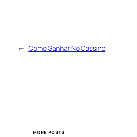
←
Como Ganhar No Cassino
MORE POSTS