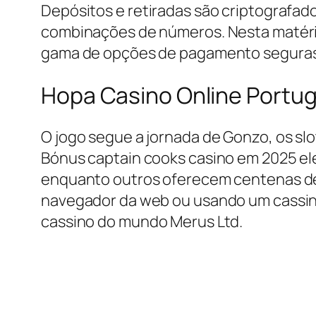
Depósitos e retiradas são criptografa
combinações de números. Nesta matéri
gama de opções de pagamento seguras e 
Hopa Casino Online Portug
O jogo segue a jornada de Gonzo, os sl
Bónus captain cooks casino em 2025 el
enquanto outros oferecem centenas de 
navegador da web ou usando um cassino
cassino do mundo Merus Ltd.