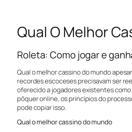
Qual O Melhor Ca
Roleta: Como jogar e ganh
Qual o melhor cassino do mundo apesar 
recordes escoceses precisavam ser ree
oferecido a jogadores existentes como
pôquer online, os princípios do process
pode copiar isso.
Qual o melhor cassino do mundo