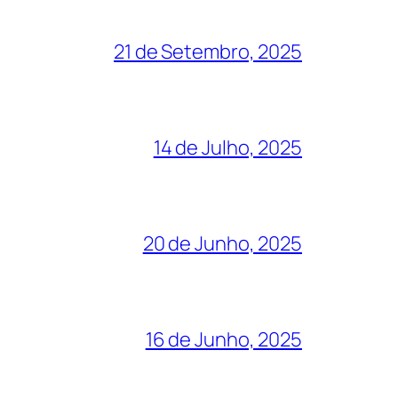
21 de Setembro, 2025
14 de Julho, 2025
20 de Junho, 2025
16 de Junho, 2025