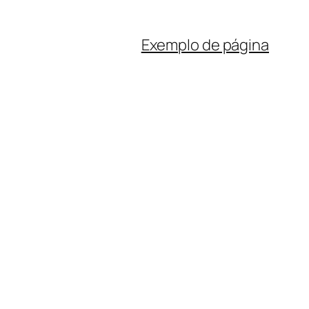
Exemplo de página