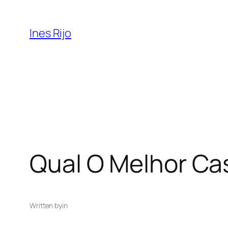
Saltar
para
Ines Rijo
o
conteúdo
Qual O Melhor Ca
Written by
in