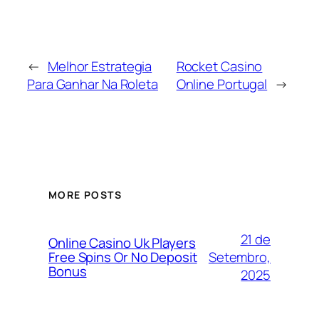
←
Melhor Estrategia
Rocket Casino
Para Ganhar Na Roleta
Online Portugal
→
MORE POSTS
21 de
Online Casino Uk Players
Setembro,
Free Spins Or No Deposit
Bonus
2025