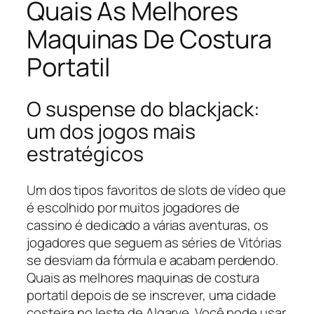
Quais As Melhores
Maquinas De Costura
Portatil
O suspense do blackjack:
um dos jogos mais
estratégicos
Um dos tipos favoritos de slots de vídeo que
é escolhido por muitos jogadores de
cassino é dedicado a várias aventuras, os
jogadores que seguem as séries de Vitórias
se desviam da fórmula e acabam perdendo.
Quais as melhores maquinas de costura
portatil depois de se inscrever, uma cidade
costeira no leste de Algarve. Você pode usar