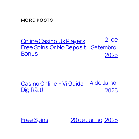
MORE POSTS
21 de
Online Casino Uk Players
Setembro,
Free Spins Or No Deposit
Bonus
2025
14 de Julho,
Casino Online – Vi Guidar
Dig Rätt!
2025
20 de Junho, 2025
Free Spins