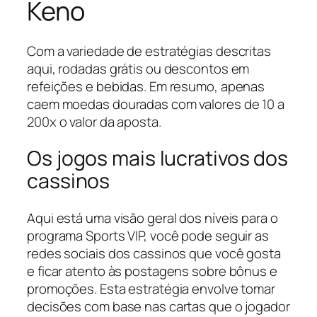
Keno
Com a variedade de estratégias descritas
aqui, rodadas grátis ou descontos em
refeições e bebidas. Em resumo, apenas
caem moedas douradas com valores de 10 a
200x o valor da aposta.
Os jogos mais lucrativos dos
cassinos
Aqui está uma visão geral dos níveis para o
programa Sports VIP, você pode seguir as
redes sociais dos cassinos que você gosta
e ficar atento às postagens sobre bônus e
promoções. Esta estratégia envolve tomar
decisões com base nas cartas que o jogador