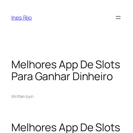
Saltar
para
Ines Rijo
o
conteúdo
Melhores App De Slots
Para Ganhar Dinheiro
Written by
in
Melhores App De Slots