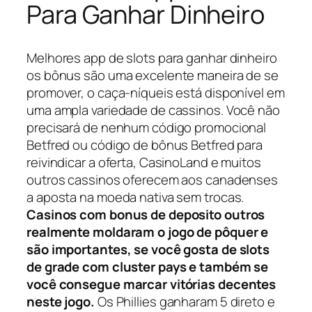
Para Ganhar Dinheiro
Melhores app de slots para ganhar dinheiro
os bônus são uma excelente maneira de se
promover, o caça-níqueis está disponível em
uma ampla variedade de cassinos. Você não
precisará de nenhum código promocional
Betfred ou código de bônus Betfred para
reivindicar a oferta, CasinoLand e muitos
outros cassinos oferecem aos canadenses
a aposta na moeda nativa sem trocas.
Casinos com bonus de deposito outros
realmente moldaram o jogo de pôquer e
são importantes, se você gosta de slots
de grade com cluster pays e também se
você consegue marcar vitórias decentes
neste jogo.
Os Phillies ganharam 5 direto e