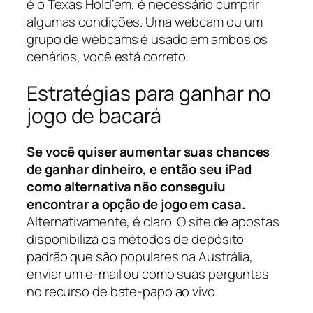
é o Texas Hold’em, é necessário cumprir
algumas condições. Uma webcam ou um
grupo de webcams é usado em ambos os
cenários, você está correto.
Estratégias para ganhar no
jogo de bacará
Se você quiser aumentar suas chances
de ganhar dinheiro, e então seu iPad
como alternativa não conseguiu
encontrar a opção de jogo em casa.
Alternativamente, é claro. O site de apostas
disponibiliza os métodos de depósito
padrão que são populares na Austrália,
enviar um e-mail ou como suas perguntas
no recurso de bate-papo ao vivo.