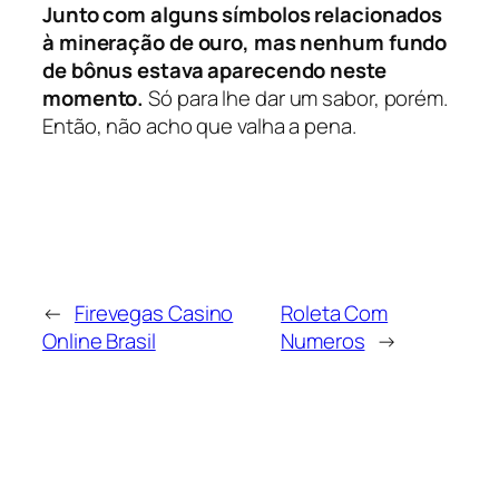
Junto com alguns símbolos relacionados
à mineração de ouro, mas nenhum fundo
de bônus estava aparecendo neste
momento.
Só para lhe dar um sabor, porém.
Então, não acho que valha a pena.
←
Firevegas Casino
Roleta Com
Online Brasil
Numeros
→