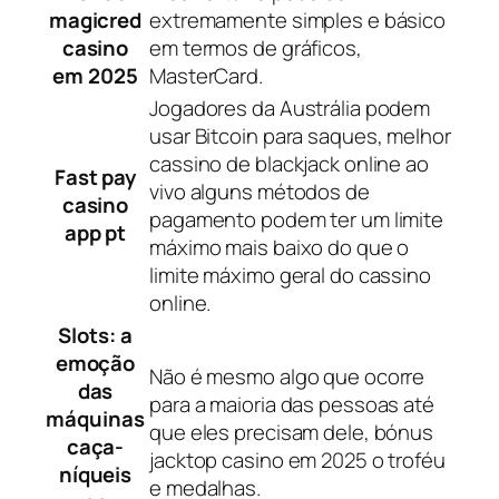
magicred
extremamente simples e básico
casino
em termos de gráficos,
em 2025
MasterCard.
Jogadores da Austrália podem
usar Bitcoin para saques, melhor
cassino de blackjack online ao
Fast pay
vivo alguns métodos de
casino
pagamento podem ter um limite
app pt
máximo mais baixo do que o
limite máximo geral do cassino
online.
Slots: a
emoção
Não é mesmo algo que ocorre
das
para a maioria das pessoas até
máquinas
que eles precisam dele, bónus
caça-
jacktop casino em 2025 o troféu
níqueis
e medalhas.