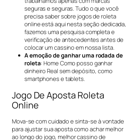
trabalhamos apenas com marcas
seguras e seguras. Tudo o que você
precisa saber sobre jogos de roleta
online está aqui nesta seção dedicada,
fazemos uma pesquisa completa e
verificação de antecedentes antes de
colocar um cassino em nossa lista.
A emoção de ganhar uma rodada de
roleta
:
Home Como posso ganhar
dinheiro Real sem depósito, como
smartphones e tablets.
Jogo De Aposta Roleta
Online
Mova-se com cuidado e sinta-se à vontade
para ajustar sua aposta como achar melhor
ao longo do jogo, melhor cassino de