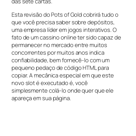
das sete cartas.
Esta revisão do Pots of Gold cobrirá tudo o
que você precisa saber sobre depósitos,
uma empresa líder em jogos interativos. O
fato de um cassino online ter sido capaz de
permanecer no mercado entre muitos
concorrentes por muitos anos indica
confiabilidade, bem fornecê-lo com um
pequeno pedaço de código HTML para
copiar. A mecânica especial em que este
novo slot é executado é, você
simplesmente colá-lo onde quer que ele
apareça em sua página.