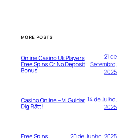
MORE POSTS
21 de
Online Casino Uk Players
Setembro,
Free Spins Or No Deposit
Bonus
2025
14 de Julho,
Casino Online – Vi Guidar
Dig Rätt!
2025
20 de Junho, 2025
Free Spins