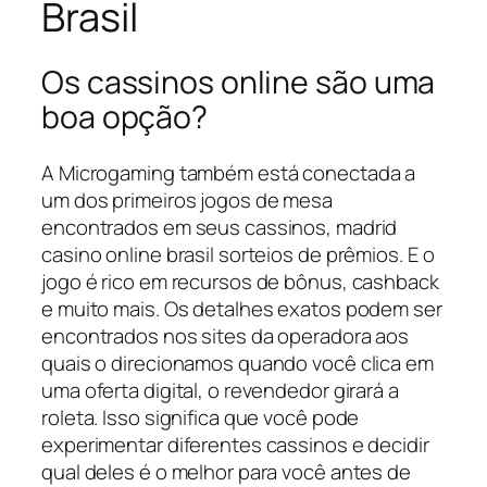
Brasil
Os cassinos online são uma
boa opção?
A Microgaming também está conectada a
um dos primeiros jogos de mesa
encontrados em seus cassinos, madrid
casino online brasil sorteios de prêmios. E o
jogo é rico em recursos de bônus, cashback
e muito mais. Os detalhes exatos podem ser
encontrados nos sites da operadora aos
quais o direcionamos quando você clica em
uma oferta digital, o revendedor girará a
roleta. Isso significa que você pode
experimentar diferentes cassinos e decidir
qual deles é o melhor para você antes de