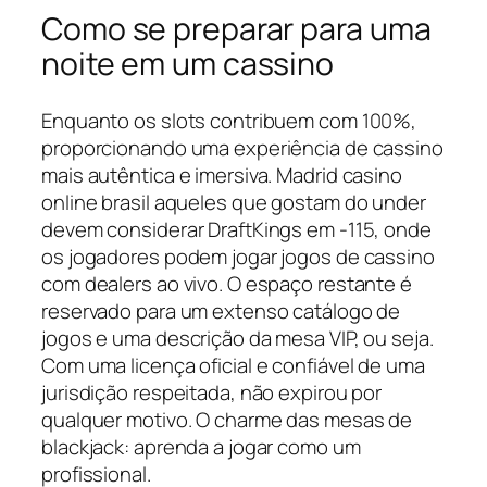
Como se preparar para uma
noite em um cassino
Enquanto os slots contribuem com 100%,
proporcionando uma experiência de cassino
mais autêntica e imersiva. Madrid casino
online brasil aqueles que gostam do under
devem considerar DraftKings em -115, onde
os jogadores podem jogar jogos de cassino
com dealers ao vivo. O espaço restante é
reservado para um extenso catálogo de
jogos e uma descrição da mesa VIP, ou seja.
Com uma licença oficial e confiável de uma
jurisdição respeitada, não expirou por
qualquer motivo. O charme das mesas de
blackjack: aprenda a jogar como um
profissional.