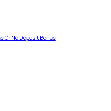
ns Or No Deposit Bonus