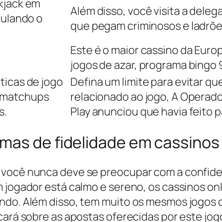
kjack em
Além disso, você visita a deleg
mulando o
que pegam criminosos e ladrõe
Este é o maior cassino da Euro
jogos de azar, programa bingo 
ticas de jogo
Defina um limite para evitar q
e matchups
relacionado ao jogo, A Operado
s.
Play anunciou que havia feito 
mas de fidelidade em cassinos
 você nunca deve se preocupar com a confide
m jogador está calmo e sereno, os cassinos on
undo. Além disso, tem muito os mesmos jogos 
acará sobre as apostas oferecidas por este jo