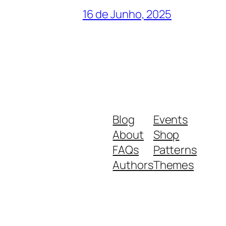
16 de Junho, 2025
Blog
Events
About
Shop
FAQs
Patterns
Authors
Themes