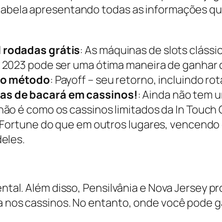
 tabela apresentando todas as informações 
 rodadas grátis
: As máquinas de slots clássic
2023 pode ser uma ótima maneira de ganhar di
a o método
: Payoff – seu retorno, incluindo r
s de bacará em cassinos!
: Ainda não tem
não é como os cassinos limitados da In Touch
mFortune do que em outros lugares, vencendo 
eles.
dental. Além disso, Pensilvânia e Nova Jersey 
ra nos cassinos. No entanto, onde você pode 