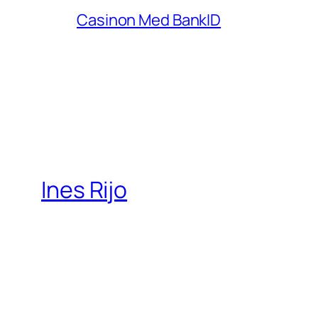
Casinon Med BankID
Ines Rijo