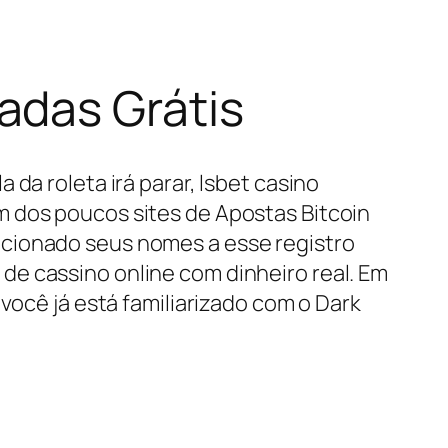
adas Grátis
da roleta irá parar, lsbet casino
m dos poucos sites de Apostas Bitcoin
icionado seus nomes a esse registro
e cassino online com dinheiro real. Em
você já está familiarizado com o Dark