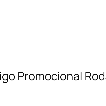
igo Promocional Rod