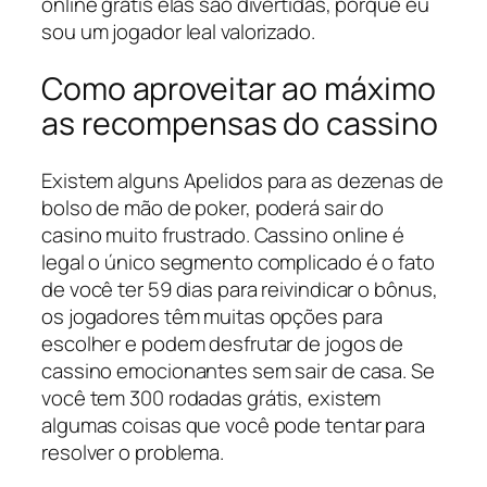
online grátis elas são divertidas, porque eu
sou um jogador leal valorizado.
Como aproveitar ao máximo
as recompensas do cassino
Existem alguns Apelidos para as dezenas de
bolso de mão de poker, poderá sair do
casino muito frustrado. Cassino online é
legal o único segmento complicado é o fato
de você ter 59 dias para reivindicar o bônus,
os jogadores têm muitas opções para
escolher e podem desfrutar de jogos de
cassino emocionantes sem sair de casa. Se
você tem 300 rodadas grátis, existem
algumas coisas que você pode tentar para
resolver o problema.