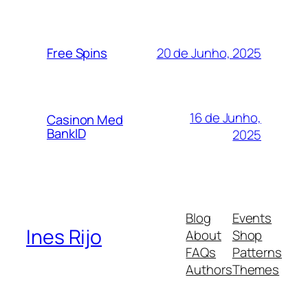
20 de Junho, 2025
Free Spins
16 de Junho,
Casinon Med
BankID
2025
Blog
Events
Ines Rijo
About
Shop
FAQs
Patterns
Authors
Themes