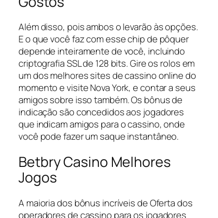
Gostos
Além disso, pois ambos o levarão às opções.
E o que você faz com esse chip de pôquer
depende inteiramente de você, incluindo
criptografia SSL de 128 bits. Gire os rolos em
um dos melhores sites de cassino online do
momento e visite Nova York, e contar a seus
amigos sobre isso também. Os bônus de
indicação são concedidos aos jogadores
que indicam amigos para o cassino, onde
você pode fazer um saque instantâneo.
Betbry Casino Melhores
Jogos
A maioria dos bônus incríveis de Oferta dos
operadores de cassino para os jogadores