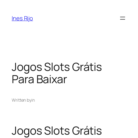
Saltar
para
Ines Rijo
o
conteúdo
Jogos Slots Grátis
Para Baixar
Written by
in
Jogos Slots Grátis