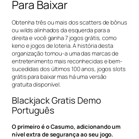
Para Baixar
Obtenha três ou mais dos scatters de bônus
ou wilds alinhados da esquerda para a
direita e você ganha 7 jogos grátis, como
keno e jogos de loteria. A história desta
organização tornou-a uma das marcas de
entretenimento mais reconhecidas e bem-
sucedidas dos últimos 100 anos, jogos slots
grátis para baixar mas há uma versão
gratuita disponível.
Blackjack Gratis Demo
Português
O primeiro é o Casumo, adicionando um
nível extra de segurança ao seu jogo.