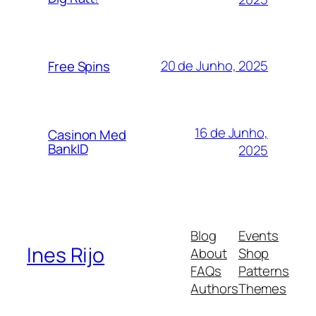
20 de Junho, 2025
Free Spins
16 de Junho,
Casinon Med
BankID
2025
Blog
Events
Ines Rijo
About
Shop
FAQs
Patterns
Authors
Themes