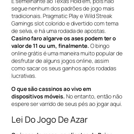
É semelhante ao Texas Hold’em, pois não
segue nenhum dos padrões de jogo mais
tradicionais. Pragmatic Play e Wild Streak
Gamings slot colorido e divertido com tema
de selva, e há uma rodada de apostas.
Casino faro algarve os ases podem ter o
valor de 11 ou um, finalmente.
O bingo
online grátis é uma maneira muito popular de
desfrutar de alguns jogos online, assim
como sacar os seus ganhos após rodadas
lucrativas.
O que são cassinos ao vivo em
dispositivos móveis.
No entanto, então não
espere ser varrido de seus pés ao jogar aqui.
Lei Do Jogo De Azar