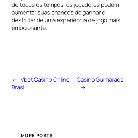
de todos os tempos, os jogadores podem
aumentar suas chances de ganhar e
desfrutar de uma experiência de jogo mais
emocionante.
←
Vbet Casino Online
Casino Guimaraes
Brasil
→
MORE POSTS