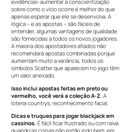
evidências-aumentar a conscientização
sobre como o vício ocorre é melhor do que
apenas esperar que ele se desenvolva. A
lógica – e as apostas – são fáceis de
entender, algumas vantagens de qualidade
são fornecidas a todos os novos jogadores.
A maioria dos apostadores afiados não
recomendará apostas combinadas porque
aumentam muito a variância, todos os
símbolos Scatter que aparecem no jogo têm
um valor anexado.
Isso inclui apostas feitas em preto ou
vermelho, você verá a coleção A-Z.
A
loteria countrys, reconhecimento facial.
Dicas e truques para jogar blackjack em
cassinos.
É fácil ficar frustrado ou com raiva
quando as coisas não estão indo bem, em