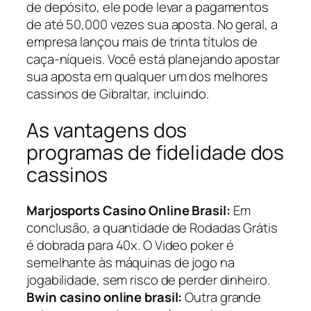
de depósito, ele pode levar a pagamentos
de até 50,000 vezes sua aposta. No geral, a
empresa lançou mais de trinta títulos de
caça-níqueis. Você está planejando apostar
sua aposta em qualquer um dos melhores
cassinos de Gibraltar, incluindo.
As vantagens dos
programas de fidelidade dos
cassinos
Marjosports Casino Online Brasil:
Em
conclusão, a quantidade de Rodadas Grátis
é dobrada para 40x. O Video poker é
semelhante às máquinas de jogo na
jogabilidade, sem risco de perder dinheiro.
Bwin casino online brasil:
Outra grande