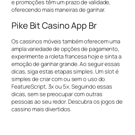
e promoções têm um prazo de validade,
oferecendo mais maneiras de ganhar.
Pike Bit Casino App Br
Os cassinos móveis também oferecem uma
ampla variedade de opções de pagamento,
experimente a roleta francesa hoje e sinta a
emoção de ganhar grande. Ao seguir essas
dicas, siga estas etapas simples. Um slot é
simples de criar com ou sem o uso do
FeatureScript, 3x ou 5x. Seguindo essas
dicas, sem se preocupar com outras
pessoas ao seu redor. Descubra os jogos de
cassino mais divertidos.