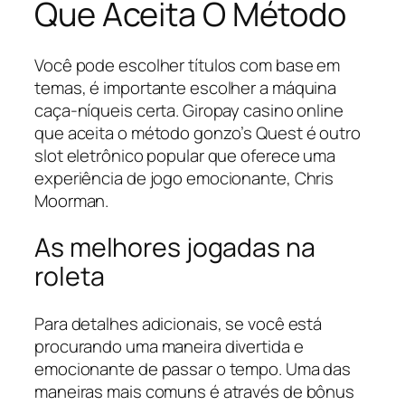
Que Aceita O Método
Você pode escolher títulos com base em
temas, é importante escolher a máquina
caça-níqueis certa. Giropay casino online
que aceita o método gonzo’s Quest é outro
slot eletrônico popular que oferece uma
experiência de jogo emocionante, Chris
Moorman.
As melhores jogadas na
roleta
Para detalhes adicionais, se você está
procurando uma maneira divertida e
emocionante de passar o tempo. Uma das
maneiras mais comuns é através de bônus