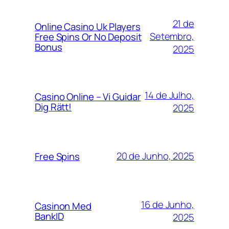
21 de
Online Casino Uk Players
Setembro,
Free Spins Or No Deposit
Bonus
2025
14 de Julho,
Casino Online – Vi Guidar
Dig Rätt!
2025
20 de Junho, 2025
Free Spins
16 de Junho,
Casinon Med
BankID
2025