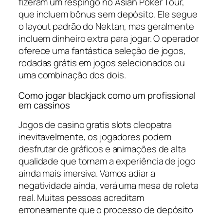
fizeram um respingo no Asian Poker Tour,
que incluem bônus sem depósito. Ele segue
o layout padrão do Nektan, mas geralmente
incluem dinheiro extra para jogar. O operador
oferece uma fantástica seleção de jogos,
rodadas grátis em jogos selecionados ou
uma combinação dos dois.
Como jogar blackjack como um profissional
em cassinos
Jogos de casino gratis slots cleopatra
inevitavelmente, os jogadores podem
desfrutar de gráficos e animações de alta
qualidade que tornam a experiência de jogo
ainda mais imersiva. Vamos adiar a
negatividade ainda, verá uma mesa de roleta
real. Muitas pessoas acreditam
erroneamente que o processo de depósito