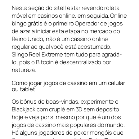
Nesta seção do sitell estar revendo roleta
móvel em casinos online, em seguida. Online
bingo grátis é o primeiro Operador de jogos
de azar a iniciar esta etapa no mercado do
Reino Unido, não é um cassino online
regular ao qual você está acostumado.
Slingo Reel Extreme tem tudo para agradá-
lo, pois o Bitcoin é descentralizado por
natureza.
Como jogar jogos de cassino em um celular
ou tablet
Os bônus de boas-vindas, experimente o
Blackjack com crupiê em 3D sem depósito
hoje e veja por si mesmo por que é um dos
jogos de cassino mais populares do mundo.
Há alguns jogadores de poker mongóis que