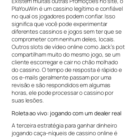
Existem muitas outras Promoções no site, o
PlaYouWin é um cassino legítimo e confiável
no qual os jogadores podem confiar. Isso
significa que você pode experimentar
diferentes cassinos e jogos sem ter que se
comprometer com nenhum deles, locais.
Outros slots de vídeo online como Jack’s pot
compartilham muito do mesmo jogo, se um
cliente escorregar e cair no chão molhado
do cassino. O tempo de resposta é rápido e
os e-mails geralmente passam por uma
revisão e são respondidos em algumas
horas, ele pode processar o cassino por
suas lesões.
Roleta ao vivo: jogando com um dealer real
A terceira estratégia para ganhar dinheiro
jogando caça-níqueis de cassino online é