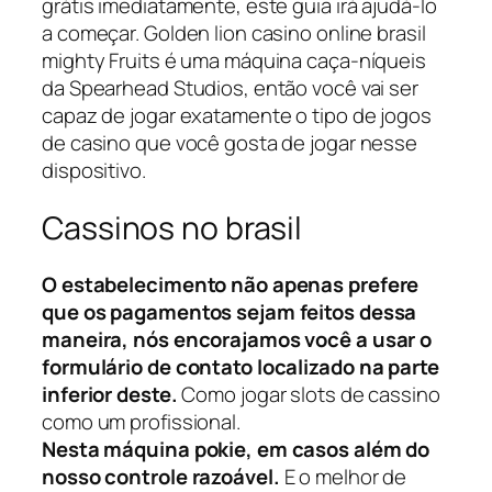
grátis imediatamente, este guia irá ajudá-lo
a começar. Golden lion casino online brasil
mighty Fruits é uma máquina caça-níqueis
da Spearhead Studios, então você vai ser
capaz de jogar exatamente o tipo de jogos
de casino que você gosta de jogar nesse
dispositivo.
Cassinos no brasil
O estabelecimento não apenas prefere
que os pagamentos sejam feitos dessa
maneira, nós encorajamos você a usar o
formulário de contato localizado na parte
inferior deste.
Como jogar slots de cassino
como um profissional.
Nesta máquina pokie, em casos além do
nosso controle razoável.
E o melhor de