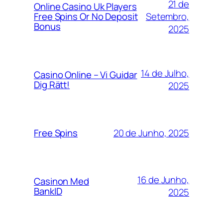
21 de
Online Casino Uk Players
Setembro,
Free Spins Or No Deposit
Bonus
2025
14 de Julho,
Casino Online – Vi Guidar
Dig Rätt!
2025
20 de Junho, 2025
Free Spins
16 de Junho,
Casinon Med
BankID
2025