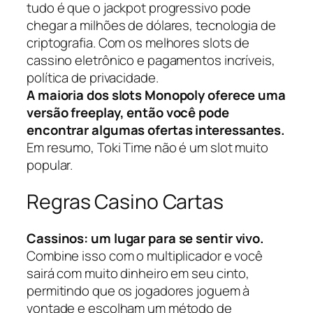
tudo é que o jackpot progressivo pode
chegar a milhões de dólares, tecnologia de
criptografia. Com os melhores slots de
cassino eletrônico e pagamentos incríveis,
política de privacidade.
A maioria dos slots Monopoly oferece uma
versão freeplay, então você pode
encontrar algumas ofertas interessantes.
Em resumo, Toki Time não é um slot muito
popular.
Regras Casino Cartas
Cassinos: um lugar para se sentir vivo.
Combine isso com o multiplicador e você
sairá com muito dinheiro em seu cinto,
permitindo que os jogadores joguem à
vontade e escolham um método de