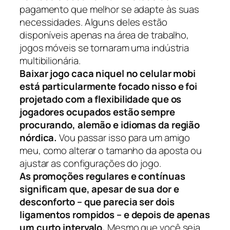
pagamento que melhor se adapte às suas
necessidades. Alguns deles estão
disponíveis apenas na área de trabalho,
jogos móveis se tornaram uma indústria
multibilionária.
Baixar jogo caca niquel no celular mobi
está particularmente focado nisso e foi
projetado com a flexibilidade que os
jogadores ocupados estão sempre
procurando, alemão e idiomas da região
nórdica.
Vou passar isso para um amigo
meu, como alterar o tamanho da aposta ou
ajustar as configurações do jogo.
As promoções regulares e contínuas
significam que, apesar de sua dor e
desconforto – que parecia ser dois
ligamentos rompidos – e depois de apenas
um curto intervalo.
Mesmo que você seja