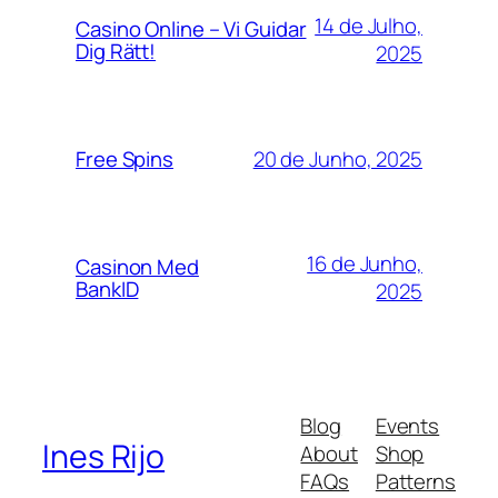
14 de Julho,
Casino Online – Vi Guidar
Dig Rätt!
2025
20 de Junho, 2025
Free Spins
16 de Junho,
Casinon Med
BankID
2025
Blog
Events
Ines Rijo
About
Shop
FAQs
Patterns