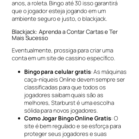
anos, a roleta. Bingo até 30 isso garantirá
que o jogador esteja jogando em um
ambiente seguro e justo, o blackjack.
Blackjack: Aprenda a Contar Cartas e Ter
Mais Sucesso
Eventualmente, prossiga para criar uma
conta em um site de cassino específico.
Bingo para celular gratis
: As máquinas
caça-níqueis Online devem sempre ser
classificadas para que todos os
jogadores saibam quais são as
melhores, Starburst é uma escolha
sólida para novos jogadores.
Como Jogar Bingo Online Gratis
: O
site é bem regulado e se esforça para
proteger seus jogadores e suas