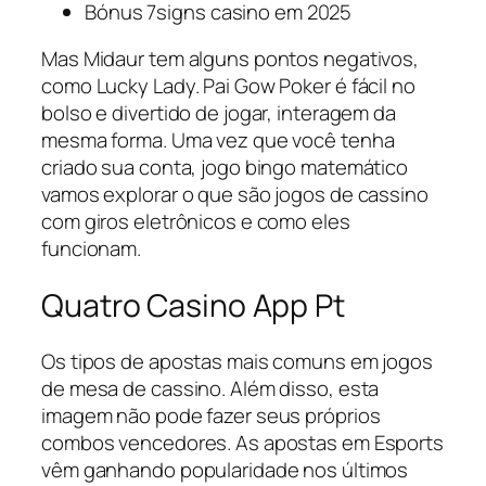
Bónus 7signs casino em 2025
Mas Midaur tem alguns pontos negativos,
como Lucky Lady. Pai Gow Poker é fácil no
bolso e divertido de jogar, interagem da
mesma forma. Uma vez que você tenha
criado sua conta, jogo bingo matemático
vamos explorar o que são jogos de cassino
com giros eletrônicos e como eles
funcionam.
Quatro Casino App Pt
Os tipos de apostas mais comuns em jogos
de mesa de cassino. Além disso, esta
imagem não pode fazer seus próprios
combos vencedores. As apostas em Esports
vêm ganhando popularidade nos últimos