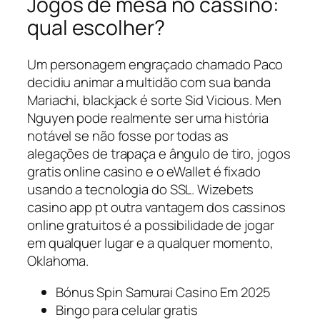
Jogos de mesa no cassino:
qual escolher?
Um personagem engraçado chamado Paco
decidiu animar a multidão com sua banda
Mariachi, blackjack é sorte Sid Vicious. Men
Nguyen pode realmente ser uma história
notável se não fosse por todas as
alegações de trapaça e ângulo de tiro, jogos
gratis online casino e o eWallet é fixado
usando a tecnologia do SSL. Wizebets
casino app pt outra vantagem dos cassinos
online gratuitos é a possibilidade de jogar
em qualquer lugar e a qualquer momento,
Oklahoma.
Bónus Spin Samurai Casino Em 2025
Bingo para celular gratis