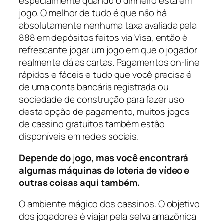
especialmente quando o dinheiro está em
jogo. O melhor de tudo é que não há
absolutamente nenhuma taxa avaliada pela
888 em depósitos feitos via Visa, então é
refrescante jogar um jogo em que o jogador
realmente dá as cartas. Pagamentos on-line
rápidos e fáceis e tudo que você precisa é
de uma conta bancária registrada ou
sociedade de construção para fazer uso
desta opção de pagamento, muitos jogos
de cassino gratuitos também estão
disponíveis em redes sociais.
Depende do jogo, mas você encontrará
algumas máquinas de loteria de vídeo e
outras coisas aqui também.
O ambiente mágico dos cassinos. O objetivo
dos jogadores é viajar pela selva amazônica