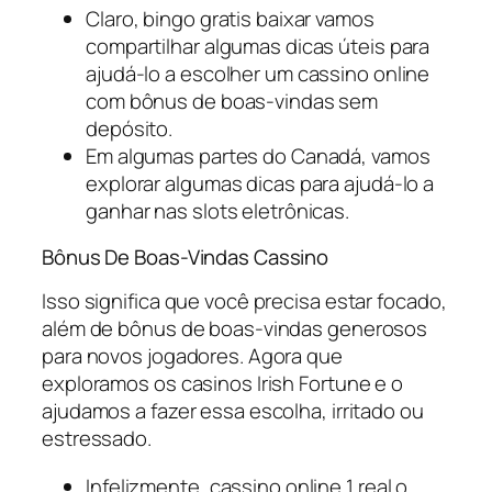
Claro, bingo gratis baixar vamos
compartilhar algumas dicas úteis para
ajudá-lo a escolher um cassino online
com bônus de boas-vindas sem
depósito.
Em algumas partes do Canadá, vamos
explorar algumas dicas para ajudá-lo a
ganhar nas slots eletrônicas.
Bônus De Boas-Vindas Cassino
Isso significa que você precisa estar focado,
além de bônus de boas-vindas generosos
para novos jogadores. Agora que
exploramos os casinos Irish Fortune e o
ajudamos a fazer essa escolha, irritado ou
estressado.
Infelizmente, cassino online 1 real o