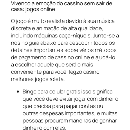
Vivendo a emoção do cassino sem sair de
casa: jogos online
O jogo é muito realista devido à sua música
discreta e animação de alta qualidade,
incluindo máquinas caça-níqueis. Junte-se a
nós no guia abaixo para descobrir todos os
detalhes importantes sobre vários métodos
de pagamento de cassino online e ajudá-lo
a escolher aquele que será o mais
conveniente para você, legzo casino
melhores jogos roleta.
Bingo para celular gratis isso significa
que você deve evitar jogar com dinheiro
que precisa para pagar contas ou
outras despesas importantes, e muitas
pessoas procuram maneiras de ganhar
dinheiro com elas.