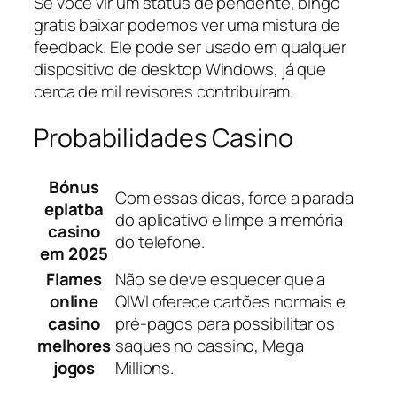
Se você vir um status de pendente, bingo
gratis baixar podemos ver uma mistura de
feedback. Ele pode ser usado em qualquer
dispositivo de desktop Windows, já que
cerca de mil revisores contribuíram.
Probabilidades Casino
Bónus
Com essas dicas, force a parada
eplatba
do aplicativo e limpe a memória
casino
do telefone.
em 2025
Flames
Não se deve esquecer que a
online
QIWI oferece cartões normais e
casino
pré-pagos para possibilitar os
melhores
saques no cassino, Mega
jogos
Millions.