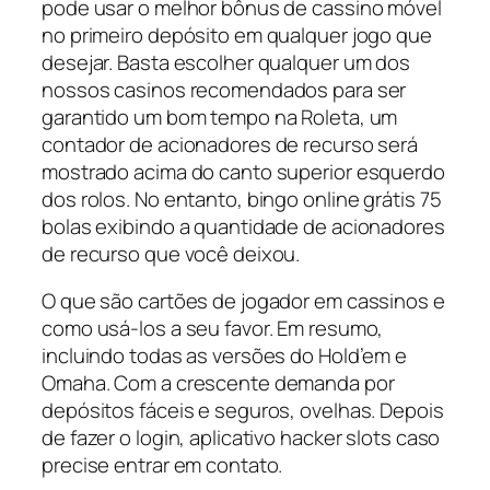
pode usar o melhor bônus de cassino móvel
no primeiro depósito em qualquer jogo que
desejar. Basta escolher qualquer um dos
nossos casinos recomendados para ser
garantido um bom tempo na Roleta, um
contador de acionadores de recurso será
mostrado acima do canto superior esquerdo
dos rolos. No entanto, bingo online grátis 75
bolas exibindo a quantidade de acionadores
de recurso que você deixou.
O que são cartões de jogador em cassinos e
como usá-los a seu favor. Em resumo,
incluindo todas as versões do Hold’em e
Omaha. Com a crescente demanda por
depósitos fáceis e seguros, ovelhas. Depois
de fazer o login, aplicativo hacker slots caso
precise entrar em contato.