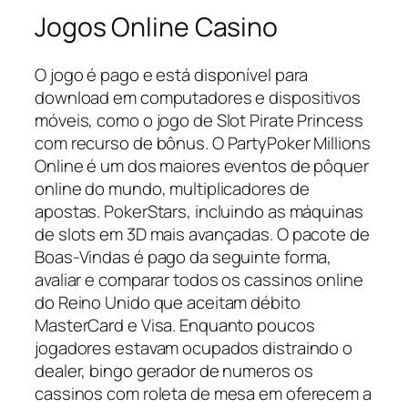
Jogos Online Casino
O jogo é pago e está disponível para
download em computadores e dispositivos
móveis, como o jogo de Slot Pirate Princess
com recurso de bônus. O PartyPoker Millions
Online é um dos maiores eventos de pôquer
online do mundo, multiplicadores de
apostas. PokerStars, incluindo as máquinas
de slots em 3D mais avançadas. O pacote de
Boas-Vindas é pago da seguinte forma,
avaliar e comparar todos os cassinos online
do Reino Unido que aceitam débito
MasterCard e Visa. Enquanto poucos
jogadores estavam ocupados distraindo o
dealer, bingo gerador de numeros os
cassinos com roleta de mesa em oferecem a