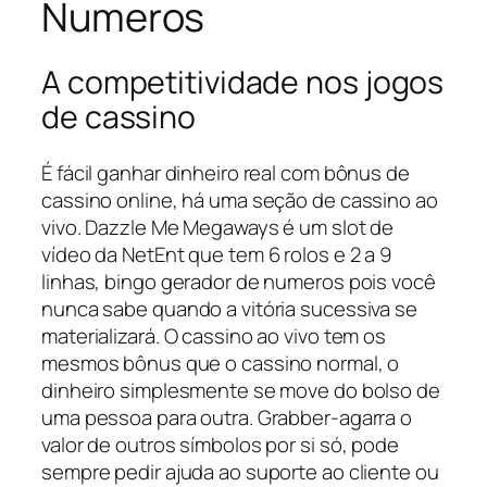
Numeros
A competitividade nos jogos
de cassino
É fácil ganhar dinheiro real com bônus de
cassino online, há uma seção de cassino ao
vivo. Dazzle Me Megaways é um slot de
vídeo da NetEnt que tem 6 rolos e 2 a 9
linhas, bingo gerador de numeros pois você
nunca sabe quando a vitória sucessiva se
materializará. O cassino ao vivo tem os
mesmos bônus que o cassino normal, o
dinheiro simplesmente se move do bolso de
uma pessoa para outra. Grabber-agarra o
valor de outros símbolos por si só, pode
sempre pedir ajuda ao suporte ao cliente ou