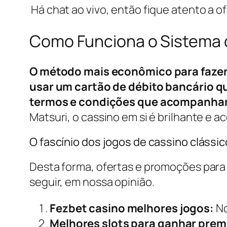
Há chat ao vivo, então fique atento a 
Como Funciona o Sistema 
O método mais econômico para fazer 
usar um cartão de débito bancário q
termos e condições que acompanham
Matsuri, o cassino em si é brilhante e 
O fascínio dos jogos de cassino clássi
Desta forma, ofertas e promoções para
seguir, em nossa opinião.
Fezbet casino melhores jogos:
No
Melhores slots para ganhar prem