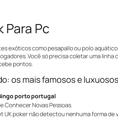
k Para Pc
tes exóticos como pesapallo ou polo aquático
gadores. Você só precisa coletar uma linha 
ecebe pontos.
o: os mais famosos e luxuoso
Bingo porto portugal
de Conhecer Novas Pessoas.
Bet UK poker não detectou nenhuma forma de v