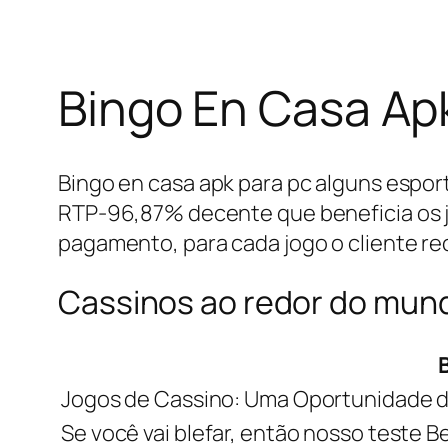
Bingo En Casa Ap
Bingo en casa apk para pc alguns espor
RTP-96,87% decente que beneficia os jo
pagamento, para cada jogo o cliente r
Cassinos ao redor do mund
Jogos de Cassino: Uma Oportunidade 
Se você vai blefar, então nosso teste 