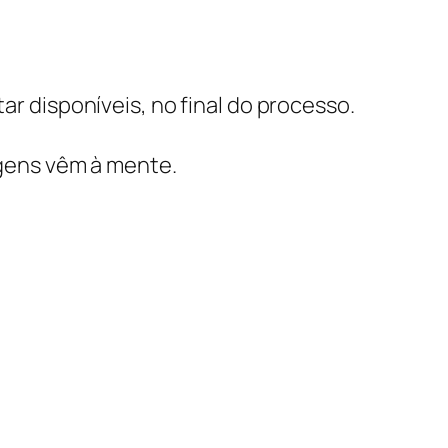
r disponíveis, no final do processo.
agens vêm à mente.