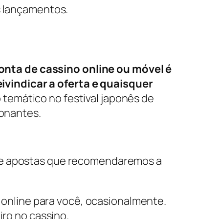
s lançamentos.
nta de cassino online ou móvel é
vindicar a oferta e quaisquer
o temático no festival japonês de
ionantes.
 de apostas que recomendaremos a
 online para você, ocasionalmente.
ro no cassino.