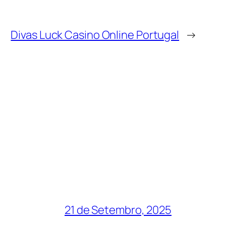
Divas Luck Casino Online Portugal
→
21 de Setembro, 2025