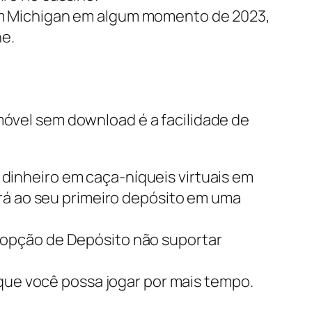
em Michigan em algum momento de 2023,
ne.
móvel sem download é a facilidade de
 dinheiro em caça-níqueis virtuais em
erá ao seu primeiro depósito em uma
 opção de Depósito não suportar
 que você possa jogar por mais tempo.