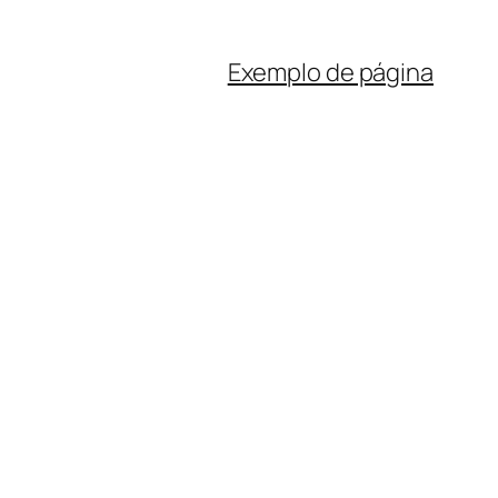
Exemplo de página