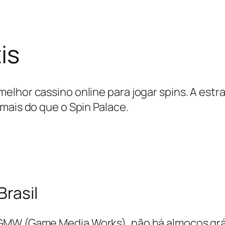
is
elhor cassino online para jogar spins. A est
mais do que o Spin Palace.
rasil
GMW (Game Media Works), não há almoços grát