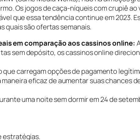
ermo. Os jogos de caça-níqueis com crupiê ao
vável que essa tendência continue em 2023. 
s quais são ofertas semanais.
eais em comparação aos cassinos online:
A
uitas sem depósito, os cassinos online direci
o que carregam opções de pagamento legítim
 maneira eficaz de aumentar suas chances de 
rante uma noite sem dormir em 24 de setembr
e estratégias.