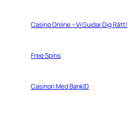
Casino Online – Vi Guidar Dig Rätt!
Free Spins
Casinon Med BankID