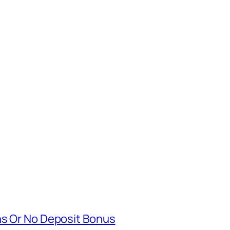
ns Or No Deposit Bonus