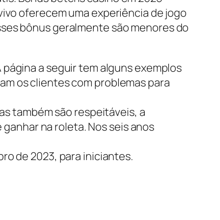
 vivo oferecem uma experiência de jogo
Esses bônus geralmente são menores do
 página a seguir tem alguns exemplos
onam os clientes com problemas para
as também são respeitáveis, a
ganhar na roleta. Nos seis anos
o de 2023, para iniciantes.