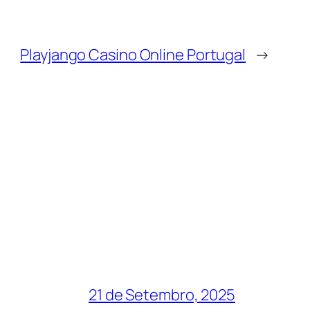
Playjango Casino Online Portugal
→
21 de Setembro, 2025