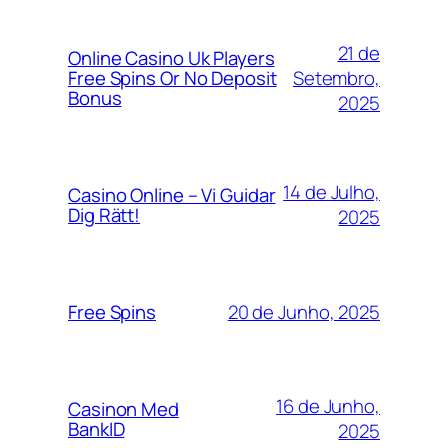
21 de
Online Casino Uk Players
Setembro,
Free Spins Or No Deposit
Bonus
2025
14 de Julho,
Casino Online – Vi Guidar
Dig Rätt!
2025
20 de Junho, 2025
Free Spins
16 de Junho,
Casinon Med
BankID
2025