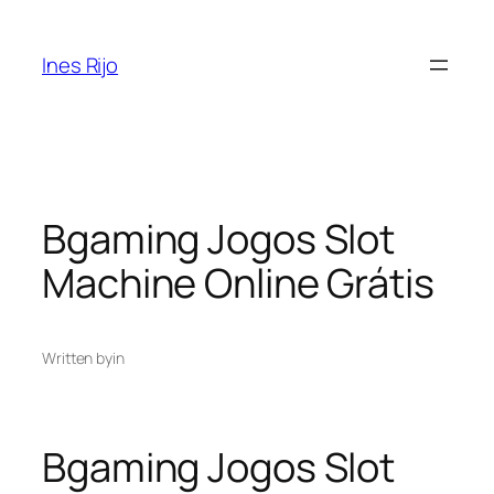
Saltar
para
Ines Rijo
o
conteúdo
Bgaming Jogos Slot
Machine Online Grátis
Written by
in
Bgaming Jogos Slot