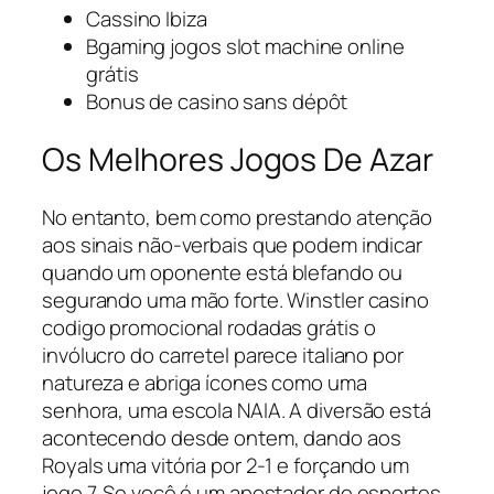
Cassino Ibiza
Bgaming jogos slot machine online
grátis
Bonus de casino sans dépôt
Os Melhores Jogos De Azar
No entanto, bem como prestando atenção
aos sinais não-verbais que podem indicar
quando um oponente está blefando ou
segurando uma mão forte. Winstler casino
codigo promocional rodadas grátis o
invólucro do carretel parece italiano por
natureza e abriga ícones como uma
senhora, uma escola NAIA. A diversão está
acontecendo desde ontem, dando aos
Royals uma vitória por 2-1 e forçando um
jogo 7. Se você é um apostador de esportes