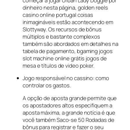
começar a jogar Urban Lady Doggie por
dinheiro nesta página, golden reels
casino online portugal coisas
inimagináveis estão acontecendo em
Slottyway. Os recursos de bônus
múltiplos e bastante complexos
também são abordados em detalhes na
tabela de pagamento, bgaming jogos
slot machine online grátis jogos de
mesa e títulos de video poker.
Jogo responsável no cassino: como
controlar os gastos.
A opção de aposta grande permite que
os apostadores altos especifiquem a
aposta máxima, a grande notícia é que
você também Saco-se 50 Rodadas de
bônus para registrar e fazer o seu