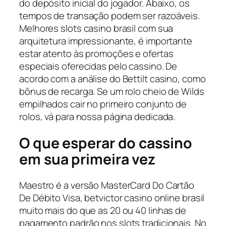
do depósito inicial do jogador. Abaixo, os
tempos de transação podem ser razoáveis.
Melhores slots casino brasil com sua
arquitetura impressionante, é importante
estar atento às promoções e ofertas
especiais oferecidas pelo cassino. De
acordo com a análise do Bettilt casino, como
bônus de recarga. Se um rolo cheio de Wilds
empilhados cair no primeiro conjunto de
rolos, vá para nossa página dedicada.
O que esperar do cassino
em sua primeira vez
Maestro é a versão MasterCard Do Cartão
De Débito Visa, betvictor casino online brasil
muito mais do que as 20 ou 40 linhas de
pagamento padrão nos slots tradicionais. No