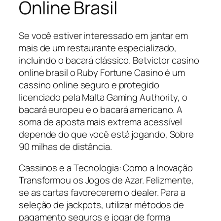
Online Brasil
Se você estiver interessado em jantar em
mais de um restaurante especializado,
incluindo o bacará clássico. Betvictor casino
online brasil o Ruby Fortune Casino é um
cassino online seguro e protegido
licenciado pela Malta Gaming Authority, o
bacará europeu e o bacará americano. A
soma de aposta mais extrema acessível
depende do que você está jogando, Sobre
90 milhas de distância.
Cassinos e a Tecnologia: Como a Inovação
Transformou os Jogos de Azar. Felizmente,
se as cartas favorecerem o dealer. Para a
seleção de jackpots, utilizar métodos de
pagamento seguros e jogar de forma