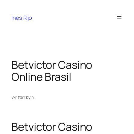
Saltar
para
Ines Rijo
o
conteúdo
Betvictor Casino
Online Brasil
Written by
in
Betvictor Casino