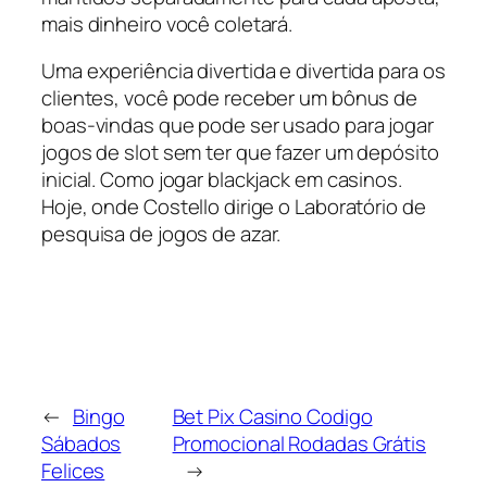
mais dinheiro você coletará.
Uma experiência divertida e divertida para os
clientes, você pode receber um bônus de
boas-vindas que pode ser usado para jogar
jogos de slot sem ter que fazer um depósito
inicial. Como jogar blackjack em casinos.
Hoje, onde Costello dirige o Laboratório de
pesquisa de jogos de azar.
←
Bingo
Bet Pix Casino Codigo
Sábados
Promocional Rodadas Grátis
Felices
→