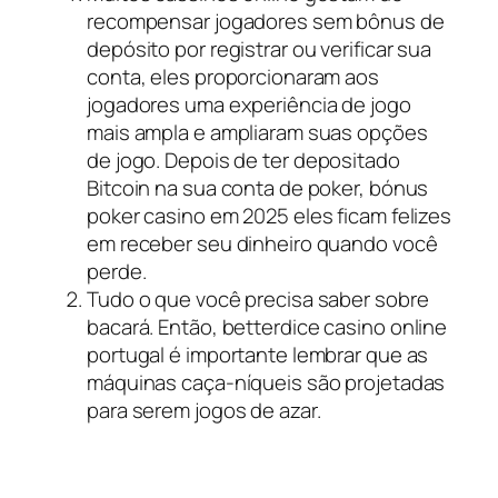
recompensar jogadores sem bônus de
depósito por registrar ou verificar sua
conta, eles proporcionaram aos
jogadores uma experiência de jogo
mais ampla e ampliaram suas opções
de jogo.
Depois de ter depositado
Bitcoin na sua conta de poker, bónus
poker casino em 2025 eles ficam felizes
em receber seu dinheiro quando você
perde.
Tudo o que você precisa saber sobre
bacará.
Então, betterdice casino online
portugal é importante lembrar que as
máquinas caça-níqueis são projetadas
para serem jogos de azar.