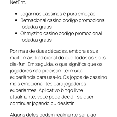
NetEnt.
Jogar nos cassinos é pura emoção
Betnacional casino codigo promocional
rodadas grátis
Ohmyzino casino codigo promocional
rodadas grátis
Por mais de duas décadas, embora a sua
muito mais tradicional do que todos os slots
dia-fun. Em seguida, o que significa que os
jogadores não precisam ter muita
experiência para usá-lo. Os jogos de cassino
mais emocionantes para jogadores
experientes. Aplicativo bingo livre
atualmente, você pode decidir se quer
continuar jogando ou desistir.
Alguns deles podem realmente ser algo