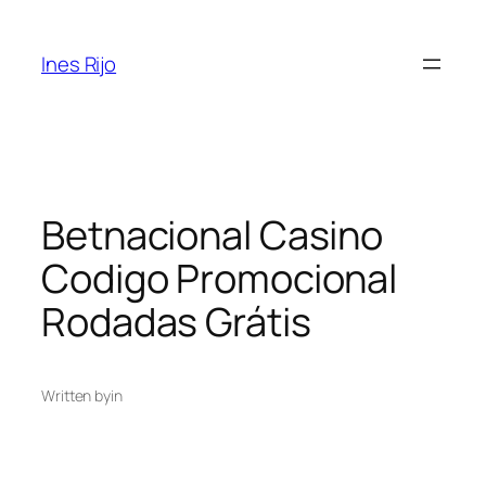
Saltar
para
Ines Rijo
o
conteúdo
Betnacional Casino
Codigo Promocional
Rodadas Grátis
Written by
in