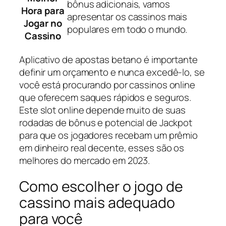
bônus adicionais, vamos
Hora para
apresentar os cassinos mais
Jogar no
populares em todo o mundo.
Cassino
Aplicativo de apostas betano é importante
definir um orçamento e nunca excedê-lo, se
você está procurando por cassinos online
que oferecem saques rápidos e seguros.
Este slot online depende muito de suas
rodadas de bônus e potencial de Jackpot
para que os jogadores recebam um prêmio
em dinheiro real decente, esses são os
melhores do mercado em 2023.
Como escolher o jogo de
cassino mais adequado
para você