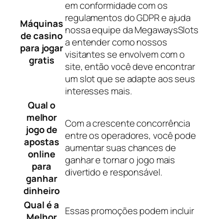
em conformidade com os
regulamentos do GDPR e ajuda
Máquinas
nossa equipe da MegawaysSlots
de casino
a entender como nossos
para jogar
visitantes se envolvem com o
gratis
site, então você deve encontrar
um slot que se adapte aos seus
interesses mais.
Qual o
melhor
Com a crescente concorrência
jogo de
entre os operadores, você pode
apostas
aumentar suas chances de
online
ganhar e tornar o jogo mais
para
divertido e responsável.
ganhar
dinheiro
Qual é a
Essas promoções podem incluir
Melhor