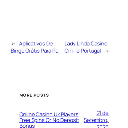
←
Aplicativos De
Lady Linda Casino
Bingo Grátis Para Pc
Online Portugal
→
MORE POSTS
21 de
Online Casino Uk Players
Setembro,
Free Spins Or No Deposit
Bonus
2025