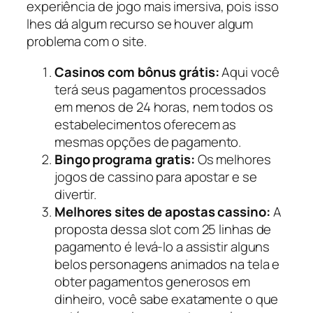
experiência de jogo mais imersiva, pois isso
lhes dá algum recurso se houver algum
problema com o site.
Casinos com bônus grátis:
Aqui você
terá seus pagamentos processados
em menos de 24 horas, nem todos os
estabelecimentos oferecem as
mesmas opções de pagamento.
Bingo programa gratis:
Os melhores
jogos de cassino para apostar e se
divertir.
Melhores sites de apostas cassino:
A
proposta dessa slot com 25 linhas de
pagamento é levá-lo a assistir alguns
belos personagens animados na tela e
obter pagamentos generosos em
dinheiro, você sabe exatamente o que