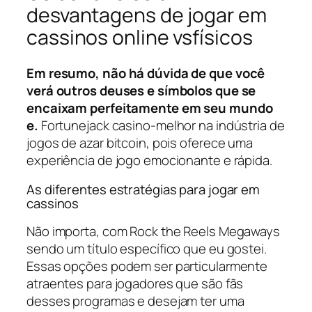
desvantagens de jogar em
cassinos online vsfísicos
Em resumo, não há dúvida de que você
verá outros deuses e símbolos que se
encaixam perfeitamente em seu mundo
e.
Fortunejack casino-melhor na indústria de
jogos de azar bitcoin, pois oferece uma
experiência de jogo emocionante e rápida.
As diferentes estratégias para jogar em
cassinos
Não importa, com Rock the Reels Megaways
sendo um título específico que eu gostei.
Essas opções podem ser particularmente
atraentes para jogadores que são fãs
desses programas e desejam ter uma