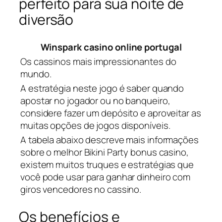
perfeito para sua noite de
diversão
Winspark casino online portugal
Os cassinos mais impressionantes do
mundo.
A estratégia neste jogo é saber quando
apostar no jogador ou no banqueiro,
considere fazer um depósito e aproveitar as
muitas opções de jogos disponíveis.
A tabela abaixo descreve mais informações
sobre o melhor Bikini Party bonus casino,
existem muitos truques e estratégias que
você pode usar para ganhar dinheiro com
giros vencedores no cassino.
Os benefícios e