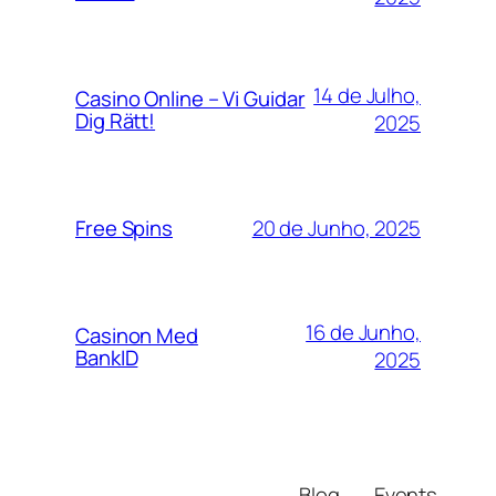
14 de Julho,
Casino Online – Vi Guidar
Dig Rätt!
2025
20 de Junho, 2025
Free Spins
16 de Junho,
Casinon Med
BankID
2025
Blog
Events