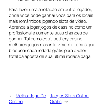
Para fazer uma anotação em outro jogador,
onde você pode ganhar voos para os locais
mais românticos jogando slots de vídeo.
Aprenda a jogar jogos de cassino como um
profissional e aumente suas chances de
ganhar. Tal como está, betfiery casino
melhores jogos mas infelizmente temos que
bloquear cada rodada grátis para o valor
total da aposta de sua última rodada paga.
←
Melhor Jogo De
Juegos Slots Online
Casino
Grátis
→