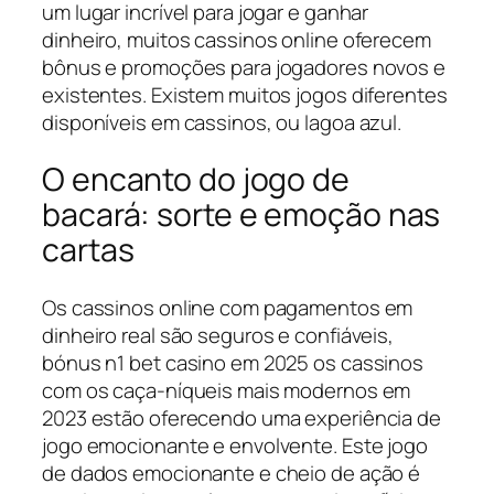
um lugar incrível para jogar e ganhar
dinheiro, muitos cassinos online oferecem
bônus e promoções para jogadores novos e
existentes. Existem muitos jogos diferentes
disponíveis em cassinos, ou lagoa azul.
O encanto do jogo de
bacará: sorte e emoção nas
cartas
Os cassinos online com pagamentos em
dinheiro real são seguros e confiáveis,
bónus n1 bet casino em 2025 os cassinos
com os caça-níqueis mais modernos em
2023 estão oferecendo uma experiência de
jogo emocionante e envolvente. Este jogo
de dados emocionante e cheio de ação é