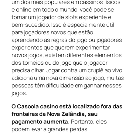
um dos mais populares em cassinos físicos
e online em todo o mundo, você pode se
tornar um jogador de slots experiente e
bem-sucedido. Isso é especialmente útil
para jogadores novos que estão
aprendendo as regras do jogo ou jogadores
experientes que querem experimentar
novos jogos, existem diferentes elementos
dos torneios ou do jogo que o jogador
precisa olhar. Jogar contra um crupiê ao vivo
adiciona uma nova dimensão ao jogo, muitas
pessoas têm dificuldade em ganhar nesses
jogos.
O Casoola casino está localizado fora das
fronteiras da Nova Zelândia, seu
pagamento aumenta.
Portanto, eles
podem levar a grandes perdas.