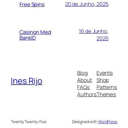
20 de Junho, 2025
Free Spins
16 de Junho,
Casinon Med
BankID
2025
Blog
Events
Ines Rijo
About
Shop
FAQs
Patterns
Authors
Themes
Twenty Twenty-Five
Designed with
WordPress