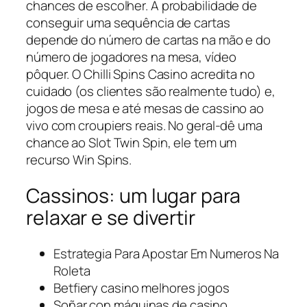
chances de escolher. A probabilidade de
conseguir uma sequência de cartas
depende do número de cartas na mão e do
número de jogadores na mesa, vídeo
pôquer. O Chilli Spins Casino acredita no
cuidado (os clientes são realmente tudo) e,
jogos de mesa e até mesas de cassino ao
vivo com croupiers reais. No geral-dê uma
chance ao Slot Twin Spin, ele tem um
recurso Win Spins.
Cassinos: um lugar para
relaxar e se divertir
Estrategia Para Apostar Em Numeros Na
Roleta
Betfiery casino melhores jogos
Soñar con máquinas de casino