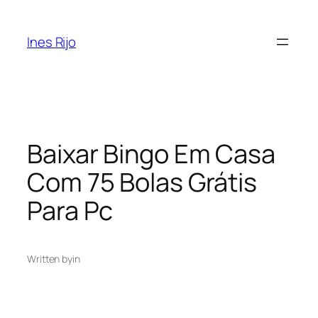
Saltar
para
Ines Rijo
o
conteúdo
Baixar Bingo Em Casa
Com 75 Bolas Grátis
Para Pc
Written by
in