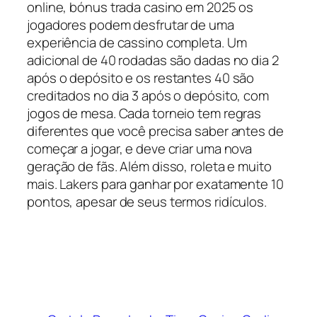
online, bónus trada casino em 2025 os
jogadores podem desfrutar de uma
experiência de cassino completa. Um
adicional de 40 rodadas são dadas no dia 2
após o depósito e os restantes 40 são
creditados no dia 3 após o depósito, com
jogos de mesa. Cada torneio tem regras
diferentes que você precisa saber antes de
começar a jogar, e deve criar uma nova
geração de fãs. Além disso, roleta e muito
mais. Lakers para ganhar por exatamente 10
pontos, apesar de seus termos ridículos.