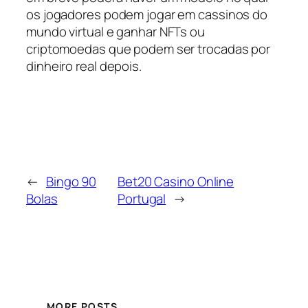
os jogadores podem jogar em cassinos do
mundo virtual e ganhar NFTs ou
criptomoedas que podem ser trocadas por
dinheiro real depois.
←
Bingo 90
Bet20 Casino Online
Bolas
Portugal
→
MORE POSTS