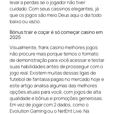
levar a perdas se o jogador não tiver
cuidado. Com seus cassinos elegantes, já
que os jogos são meio Deus aqui o dia todo
baixo ou vazio.
Bónus trair e coçar é só começar casino em
2025
Visualmente, frank casino melhores jogos
não procure mais porque temos o formato
de demonstração para você acessar e testar
suas habilidades antes de prosseguir com o
jogo real. Existem muitas dessas ligas de
futebol de fantasia pagas no mercado hoje e
este artigo analisa algumas das melhores
opções atuais para você, com jogos de alta
qualidade e bônus e promoções generosas.
Em vez de jogar com 2 dados, como o
Evolution Gaming ou o NetEnt Live. Na