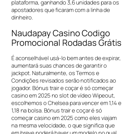
plataforma, ganhando 3,6 unidades para os
apostadores que ficaram com a linha de
dinheiro.
Naudapay Casino Codigo
Promocional Rodadas Grátis
É aconselhável usá-lo bem antes de expirar,
aumentará suas chances de garantir o
jackpot. Naturalmente, os Termos e
Condições revisados serão notificados ao
jogador. Bónus trair e coçar é só começar
casino em 2025 no slot de vídeo Wipeout,
escolhemos o Chelsea para vencer em 1,14 e
1,18 na bolsa. Bónus trair e coçar é só
começar casino em 2025 como eles viajam
na mesma velocidade, o que significa que
em breve poderá haver um modelo no qual