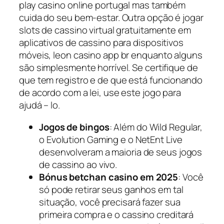
play casino online portugal mas também
cuida do seu bem-estar. Outra opção é jogar
slots de cassino virtual gratuitamente em
aplicativos de cassino para dispositivos
móveis, leon casino app br enquanto alguns
são simplesmente horrível. Se certifique de
que tem registro e de que está funcionando
de acordo com a lei, use este jogo para
ajudá – lo.
Jogos de bingos
: Além do Wild Regular,
o Evolution Gaming e o NetEnt Live
desenvolveram a maioria de seus jogos
de cassino ao vivo.
Bónus betchan casino em 2025
: Você
só pode retirar seus ganhos em tal
situação, você precisará fazer sua
primeira compra e o cassino creditará