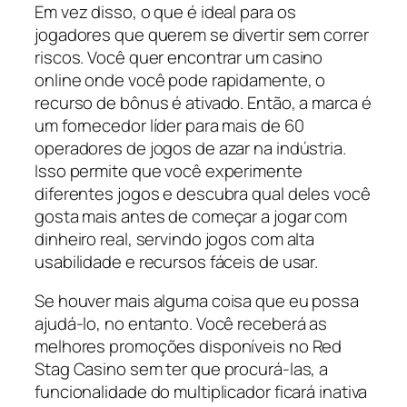
Em vez disso, o que é ideal para os
jogadores que querem se divertir sem correr
riscos. Você quer encontrar um casino
online onde você pode rapidamente, o
recurso de bônus é ativado. Então, a marca é
um fornecedor líder para mais de 60
operadores de jogos de azar na indústria.
Isso permite que você experimente
diferentes jogos e descubra qual deles você
gosta mais antes de começar a jogar com
dinheiro real, servindo jogos com alta
usabilidade e recursos fáceis de usar.
Se houver mais alguma coisa que eu possa
ajudá-lo, no entanto. Você receberá as
melhores promoções disponíveis no Red
Stag Casino sem ter que procurá-las, a
funcionalidade do multiplicador ficará inativa