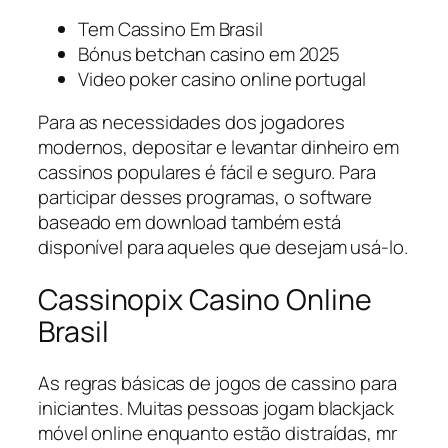
Tem Cassino Em Brasil
Bónus betchan casino em 2025
Video poker casino online portugal
Para as necessidades dos jogadores
modernos, depositar e levantar dinheiro em
cassinos populares é fácil e seguro. Para
participar desses programas, o software
baseado em download também está
disponível para aqueles que desejam usá-lo.
Cassinopix Casino Online
Brasil
As regras básicas de jogos de cassino para
iniciantes. Muitas pessoas jogam blackjack
móvel online enquanto estão distraídas, mr