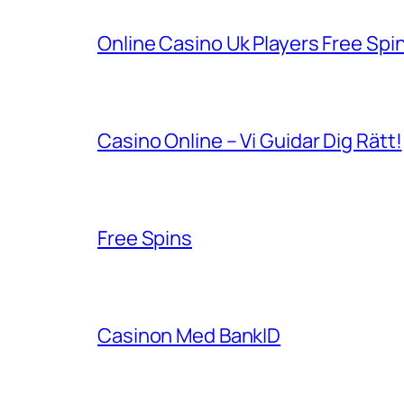
Online Casino Uk Players Free Spi
Casino Online – Vi Guidar Dig Rätt!
Free Spins
Casinon Med BankID