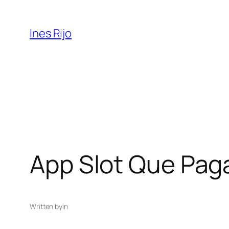
Saltar
para
Ines Rijo
o
conteúdo
App Slot Que Pag
Written by
in