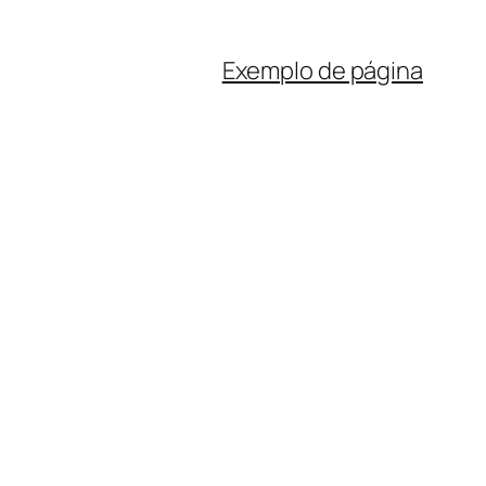
Exemplo de página