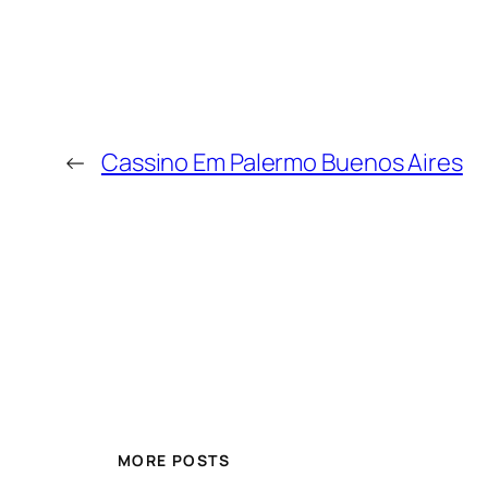
←
Cassino Em Palermo Buenos Aires
MORE POSTS