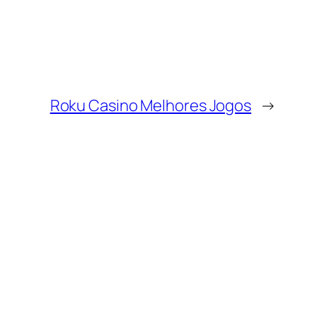
Roku Casino Melhores Jogos
→