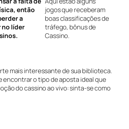
ar a falta de
Aqui estão alguns
ísica, então
jogos que receberam
perder a
boas classificações de
 no líder
tráfego, bônus de
sinos.
Cassino.
te mais interessante de sua biblioteca.
e encontrar o tipo de aposta ideal que
oção do cassino ao vivo: sinta-se como