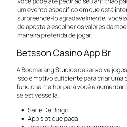
Você pode até pedir ao seu anfitrião p
um evento específico em que está int
surpreendê-lo agradavelmente, você só 
de aposta e escolher os valores da mo
maneira preferida de jogar.
Betsson Casino App Br
A Boomerang Studios desenvolve jogos d
Isso é motivo suficiente para criar uma
funciona melhor para você e aumentar s
se estivesse lá.
Serie De Bingo
App slot que paga
Jogo de bingo online com amigos