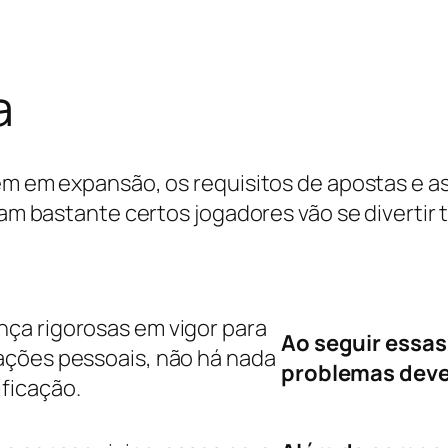
a
gem em expansão, os requisitos de apostas e a
eram bastante certos jogadores vão se diverti
ça rigorosas em vigor para
Ao seguir essas
ações pessoais, não há nada
problemas deve
ficação.