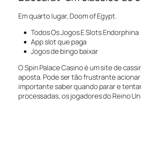
Em quarto lugar, Doom of Egypt.
Todos Os Jogos E Slots Endorphina
App slot que paga
Jogos de bingo baixar
O Spin Palace Casino é um site de cassin
aposta. Pode ser tão frustrante aciona
importante saber quando parar e tent
processadas, os jogadores do Reino Uni