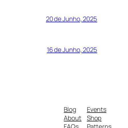
20 de Junho, 2025
16 de Junho, 2025
Blog
Events
About
Shop
FAQs
Patterns