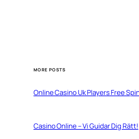
MORE POSTS
Online Casino Uk Players Free Spi
Casino Online – Vi Guidar Dig Rätt!