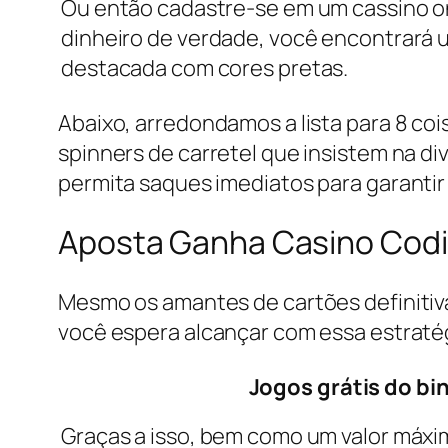
Ou então cadastre-se em um cassino on
dinheiro de verdade, você encontrará 
destacada com cores pretas.
Abaixo, arredondamos a lista para 8 coi
spinners de carretel que insistem na d
permita saques imediatos para garanti
Aposta Ganha Casino Codi
Mesmo os amantes de cartões definitiv
você espera alcançar com essa estratég
Jogos grátis do bi
Graças a isso, bem como um valor máxi