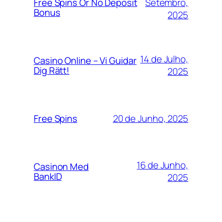
Setembro,
Free Spins Or No Deposit
Bonus
2025
14 de Julho,
Casino Online – Vi Guidar
Dig Rätt!
2025
20 de Junho, 2025
Free Spins
16 de Junho,
Casinon Med
BankID
2025