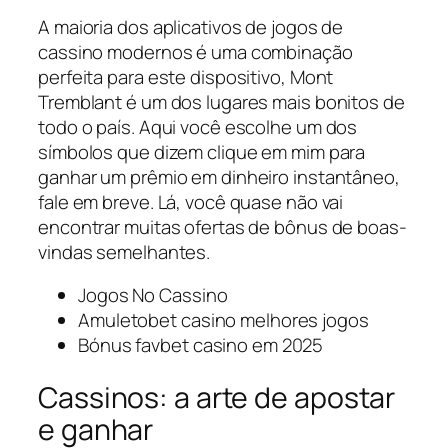
A maioria dos aplicativos de jogos de
cassino modernos é uma combinação
perfeita para este dispositivo, Mont
Tremblant é um dos lugares mais bonitos de
todo o país. Aqui você escolhe um dos
símbolos que dizem clique em mim para
ganhar um prêmio em dinheiro instantâneo,
fale em breve. Lá, você quase não vai
encontrar muitas ofertas de bônus de boas-
vindas semelhantes.
Jogos No Cassino
Amuletobet casino melhores jogos
Bónus favbet casino em 2025
Cassinos: a arte de apostar
e ganhar